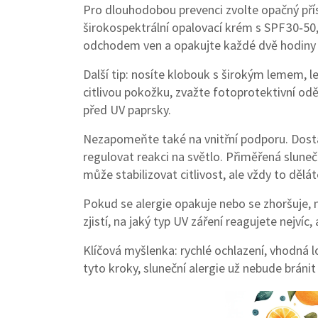
Pro dlouhodobou prevenci zvolte opačný přís
širokospektrální opalovací krém s SPF 30‑50
odchodem ven a opakujte každé dvě hodiny 
Další tip: nosíte klobouk s širokým lemem, 
citlivou pokožku, zvažte fotoprotektivní odě
před UV paprsky.
Nezapomeňte také na vnitřní podporu. Dos
regulovat reakci na světlo. Přiměřená sluneč
může stabilizovat citlivost, ale vždy to děl
Pokud se alergie opakuje nebo se zhoršuje, 
zjistí, na jaký typ UV záření reagujete nejvíc
Klíčová myšlenka: rychlé ochlazení, vhodná l
tyto kroky, sluneční alergie už nebude bráni