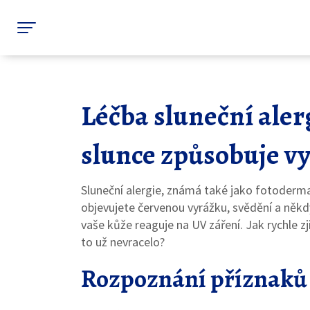
Léčba sluneční alerg
slunce způsobuje v
Sluneční alergie, známá také jako fotodermat
objevujete červenou vyrážku, svědění a někdy i
vaše kůže reaguje na UV záření. Jak rychle zji
to už nevracelo?
Rozpoznání příznaků a