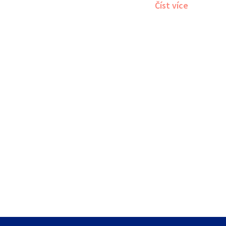
Číst více
trpící tímto typem
můj článek pomůže 