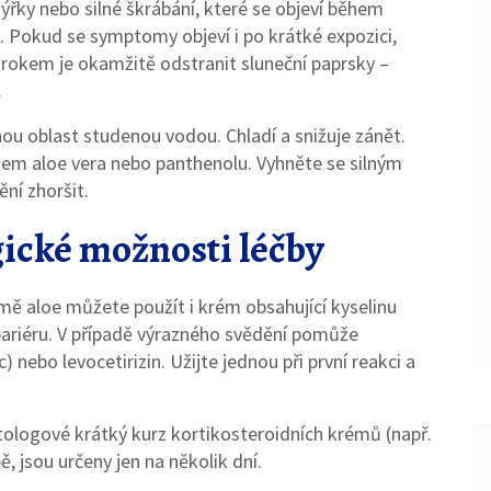
řky nebo silné škrábání, které se objeví během
i. Pokud se symptomy objeví i po krátké expozici,
krokem je okamžitě odstranit sluneční paprsky –
.
ou oblast studenou vodou. Chladí a snižuje zánět.
hem aloe vera nebo panthenolu. Vyhněte se silným
ní zhoršit.
ické možnosti léčby
omě aloe můžete použít i krém obsahující kyselinu
ariéru. V případě výrazného svědění pomůže
) nebo levocetirizin. Užijte jednou při první reakci a
tologové krátký kurz kortikosteroidních krémů (např.
, jsou určeny jen na několik dní.