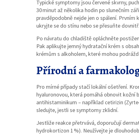
Typické symptomy jsou červené skvrny, puchý
30 minut až několika hodin po slunečním zář
pravděpodobně nejde jen o spálení. Prvním 
ukryjte se do stínu nebo se přesuňte dovnitř
Po návratu do chladiště opláchněte postižen
Pak aplikujte jemný hydratační krém s obsa
krémům s alkoholem, které mohou podráždě
Přírodní a farmakolog
Pro mírné případy stačí lokální ošetření. Kr
hyaluronovou, která pomáhá obnovit kožní b
antihistaminikum – například cetirizin (Zyrtec
sledujte, jestli se symptomy zklidní.
Jestliže reakce přetrvává, doporučují derma
hydrokortizon 1 %). Neužívejte je dlouhodobě