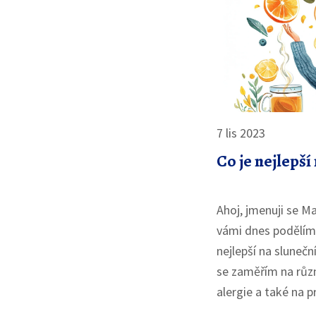
7 lis 2023
Co je nejlepší
Ahoj, jmenuji se Ma
vámi dnes podělím o
nejlepší na slunečn
se zaměřím na růz
alergie a také na 
jaké produkty na trh