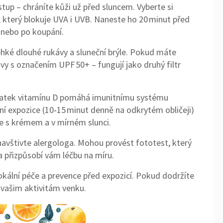
tup – chráníte kůži už před sluncem. Vyberte si
, který blokuje UVA i UVB. Naneste ho 20 minut před
nebo po koupání.
lehké dlouhé rukávy a sluneční brýle. Pokud máte
vy s označením UPF 50+ – fungují jako druhý filtr
tatek vitamínu D pomáhá imunitnímu systému
ní expozice (10‑15 minut denně na odkrytém obličeji)
áte s krémem a v mírném slunci.
navštivte alergologa. Mohou provést fototest, který
, a přizpůsobí vám léčbu na míru.
okální péče a prevence před expozicí. Pokud dodržíte
t vašim aktivitám venku.