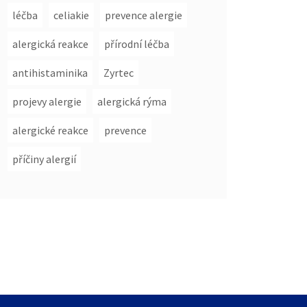
léčba
celiakie
prevence alergie
alergická reakce
přírodní léčba
antihistaminika
Zyrtec
projevy alergie
alergická rýma
alergické reakce
prevence
příčiny alergií