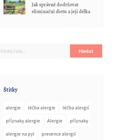
Jak správně dodržovat
eliminační dietu a její délka
Hledat
Štítky
alergie
léčba alergie
léčba alergií
příznaky alergie
Alergie
příznaky
alergie na pyl
prevence alergií