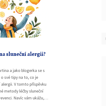
 na sluneční alergii?
rtina a jako blogerka se s
 své tipy na to, co je
í alergii. V tomto příspěvku
né metody léčby sluneční
prevenci. Navíc vám ukážu,
u jsou nejlepší pro lidi