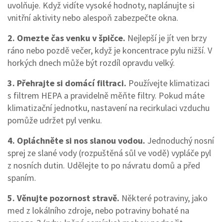
uvolňuje. Když vidíte vysoké hodnoty, naplánujte si
vnitřní aktivity nebo alespoň zabezpečte okna.
2. Omezte čas venku v špičce.
Nejlepší je jít ven brzy
ráno nebo pozdě večer, když je koncentrace pylu nižší. V
horkých dnech může být rozdíl opravdu velký.
3. Přehrajte si domácí filtraci.
Používejte klimatizaci
s filtrem HEPA a pravidelně měňte filtry. Pokud máte
klimatizační jednotku, nastavení na recirkulaci vzduchu
pomůže udržet pyl venku.
4. Opláchněte si nos slanou vodou.
Jednoduchý nosní
sprej ze slané vody (rozpuštěná sůl ve vodě) vypláče pyl
z nosních dutin. Udělejte to po návratu domů a před
spaním.
5. Věnujte pozornost stravě.
Některé potraviny, jako
med z lokálního zdroje, nebo potraviny bohaté na