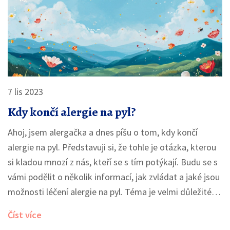
7 lis 2023
Kdy končí alergie na pyl?
Ahoj, jsem alergačka a dnes píšu o tom, kdy končí
alergie na pyl. Představuji si, že tohle je otázka, kterou
si kladou mnozí z nás, kteří se s tím potýkají. Budu se s
vámi podělit o několik informací, jak zvládat a jaké jsou
možnosti léčení alergie na pyl. Téma je velmi důležité,
protože si myslím, že nejlepší obranou je vědění, co nás
Číst více
může čekat. Tak se mi připojte a dozvíme se více o