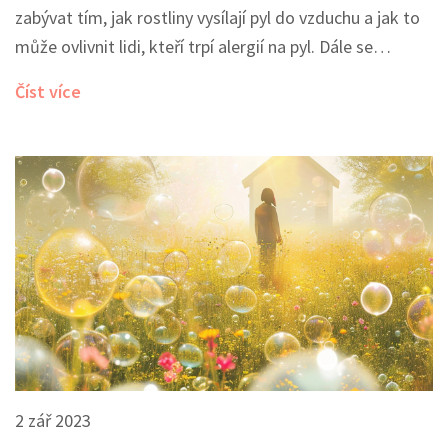
zabývat tím, jak rostliny vysílají pyl do vzduchu a jak to
může ovlivnit lidi, kteří trpí alergií na pyl. Dále se
podíváme na to, jak se sezóna květu může lišit v
Číst více
závislosti na klimatu a oblasti. Ponořte se se mnou do
tohoto fascinujícího tématu!
2 zář 2023