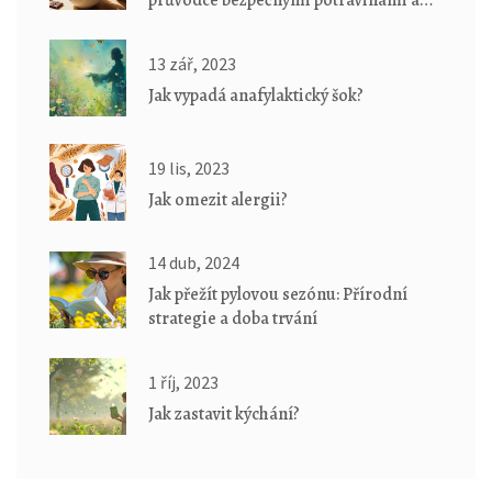
průvodce bezpečnými potravinami a
náhradami
13 zář, 2023
Jak vypadá anafylaktický šok?
19 lis, 2023
Jak omezit alergii?
14 dub, 2024
Jak přežít pylovou sezónu: Přírodní
strategie a doba trvání
1 říj, 2023
Jak zastavit kýchání?