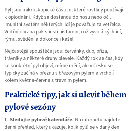
Pyl jsou mikroskopické částice, které rostliny používají
k oplodnění. Když se dostanou do nosu nebo očí,
imunitní systém některých lidí je považuje za vetřelce.
Vnitřní obrana pak spustí histamin, což vyvolá kýchání,
rýmu, svědění a dokonce i kašel.
Nejčastější spouštěče jsou: červánky, dub, bříza,
trávníky a některé druhy plevele. Každý rok se čas, kdy
se konkrétní pyl objeví, mírně mění, ale v Česku se
typicky začíná v březnu s březovým pylem a vrcholí
kolem května‑června s travním pylem.
Praktické tipy, jak si ulevit během
pylové sezóny
1. Sledujte pylové kalendáře.
Na internetu najdete
denní přehled, který ukazuje, kolik pylů se v daný den