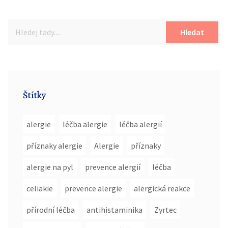
Hledat
Štítky
alergie
léčba alergie
léčba alergií
příznaky alergie
Alergie
příznaky
alergie na pyl
prevence alergií
léčba
celiakie
prevence alergie
alergická reakce
přírodní léčba
antihistaminika
Zyrtec