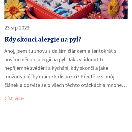
23 srp 2023
Kdy skonci alergie na pyl?
Ahoj, jsem tu znovu s dalším článkem a tentokrát si
povíme něco o alergii na pyl. Jak zvládnout to
nepříjemné svědění a kýchání, kdy skončí a jaké
možnosti léčby máme k dispozici? Přečtěte si můj
článek a dozvíte se o všech těchto otázkách a mnohem
více. Společně najdeme odpovědi a možná i cestu, jak
Číst více
se s alergií vyrovnat.