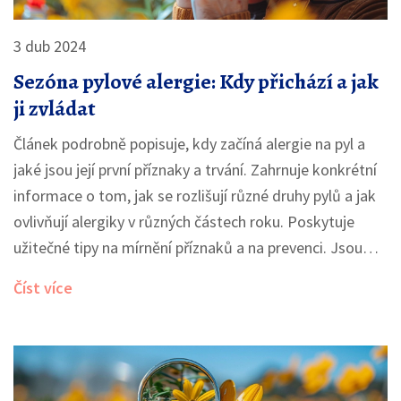
3 dub 2024
Sezóna pylové alergie: Kdy přichází a jak
ji zvládat
Článek podrobně popisuje, kdy začíná alergie na pyl a
jaké jsou její první příznaky a trvání. Zahrnuje konkrétní
informace o tom, jak se rozlišují různé druhy pylů a jak
ovlivňují alergiky v různých částech roku. Poskytuje
užitečné tipy na mírnění příznaků a na prevenci. Jsou
zde také zahrnuty způsoby, jak si alergik může zlepšit
Číst více
kvalitu života během sezóny alergií.