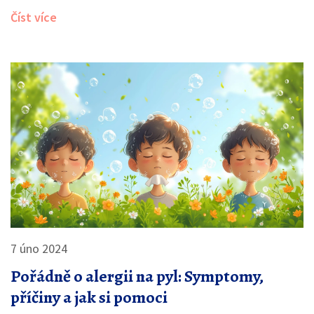
způsoby, jak zmenšit jeho negativní dopad, a nakonec i
Číst více
jeho netradiční využití. Poznejte s námi tajemný svět
pylu a zjistěte, jak se s ním můžeme lépe vypořádat ve
svém každodenním životě.
7 úno 2024
Pořádně o alergii na pyl: Symptomy,
příčiny a jak si pomoci