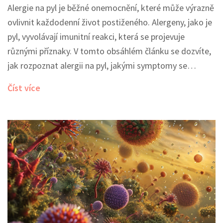
Alergie na pyl je běžné onemocnění, které může výrazně
ovlivnit každodenní život postiženého. Alergeny, jako je
pyl, vyvolávají imunitní reakci, která se projevuje
různými příznaky. V tomto obsáhlém článku se dozvíte,
jak rozpoznat alergii na pyl, jakými symptomy se
projevuje, co alergii vyvolává a jaké jsou možnosti léčby.
Číst více
Navíc získáte tipy na prevenci a zlepšení kvality života
při boji s alergií na pyl.