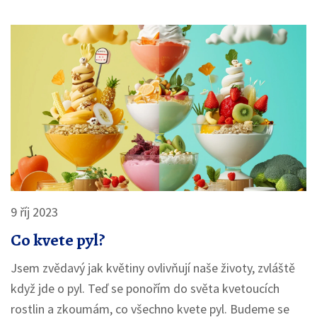
tom, kdy alergie na pyl konečně končí.
9 říj 2023
Co kvete pyl?
Jsem zvědavý jak květiny ovlivňují naše životy, zvláště
když jde o pyl. Teď se ponořím do světa kvetoucích
rostlin a zkoumám, co všechno kvete pyl. Budeme se