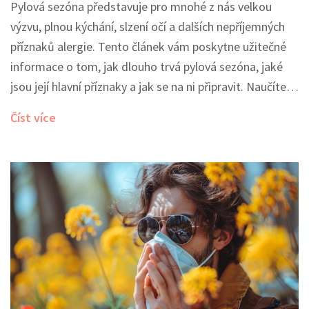
Pylová sezóna představuje pro mnohé z nás velkou
výzvu, plnou kýchání, slzení očí a dalších nepříjemných
příznaků alergie. Tento článek vám poskytne užitečné
informace o tom, jak dlouho trvá pylová sezóna, jaké
jsou její hlavní příznaky a jak se na ni připravit. Naučíte
se také o přírodních strategiích, které vám pomohou
Číst více
lépe zvládnout tuto dobu roku a snížit nepříjemné
příznaky spojené s alergií na pyl.