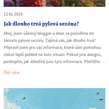
12 lis 2023
Jak dlouho trvá pylová sezóna?
Ahoj, jsem vášnivý blogger a dnes se ponoříme do
tématu pylové sezóny. Zajímá vás, jak dlouho trvá?
Připravil jsem pro vás informace, které vám pomohou
získat lepší pohled na tuto situaci. Pokud jste alergici,
pochopíte, jak důležité jsou tyto informace. Přečtěte si
více o délce pylové sezóny a o léčbě alergií na pyl.
Číst více
Přejděme na to!