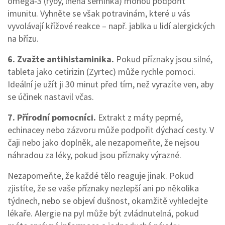
omega‑3 (ryby, lněná semínka) mohou podpořit
imunitu. Vyhněte se však potravinám, které u vás
vyvolávají křížové reakce – např. jablka u lidí alergických
na břízu.
6. Zvažte antihistaminika.
Pokud příznaky jsou silné,
tableta jako cetirizin (Zyrtec) může rychle pomoci.
Ideální je užít ji 30 minut před tím, než vyrazíte ven, aby
se účinek nastavil včas.
7. Přírodní pomocníci.
Extrakt z máty peprné,
echinacey nebo zázvoru může podpořit dýchací cesty. V
čaji nebo jako doplněk, ale nezapomeňte, že nejsou
náhradou za léky, pokud jsou příznaky výrazné.
Nezapomeňte, že každé tělo reaguje jinak. Pokud
zjistíte, že se vaše příznaky nezlepší ani po několika
týdnech, nebo se objeví dušnost, okamžitě vyhledejte
lékaře. Alergie na pyl může být zvládnutelná, pokud