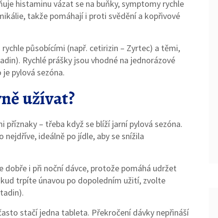
aňuje histaminu vázat se na buňky, symptomy rychle
mikálie, takže pomáhají i proti svědění a kopřivové
 rychle působícími (např. cetirizin – Zyrtec) a těmi,
adin). Rychlé prášky jsou vhodné na jednorázové
 je pylová sezóna.
vně užívat?
i příznaky – třeba když se blíží jarní pylová sezóna.
nejdříve, ideálně po jídle, aby se snížila
je dobře i při noční dávce, protože pomáhá udržet
d trpíte únavou po dopoledním užití, zvolte
tadin).
sto stačí jedna tableta. Překročení dávky nepřináší