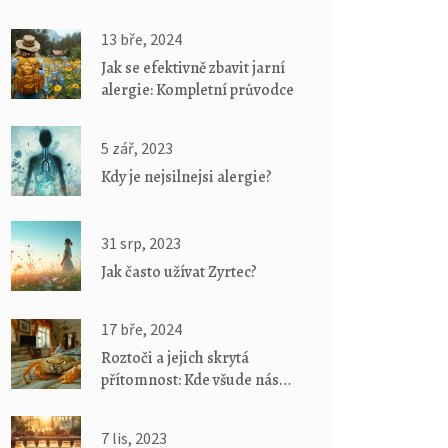
13 bře, 2024
Jak se efektivně zbavit jarní
alergie: Kompletní průvodce
5 zář, 2023
Kdy je nejsilnejsi alergie?
31 srp, 2023
Jak často užívat Zyrtec?
17 bře, 2024
Roztoči a jejich skrytá
přítomnost: Kde všude nás
obklopují?
7 lis, 2023