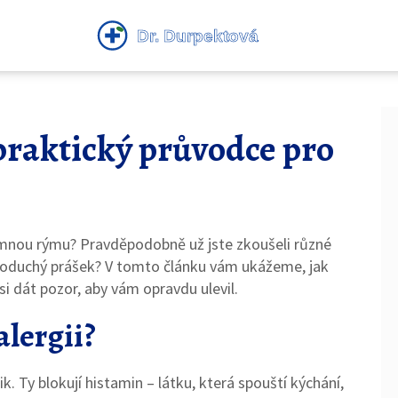
 praktický průvodce pro
jemnou rýmu? Pravděpodobně už jste zkoušeli různé
noduchý prášek? V tomto článku vám ukážeme, jak
 si dát pozor, aby vám opravdu ulevil.
alergii?
k. Ty blokují histamin – látku, která spouští kýchání,