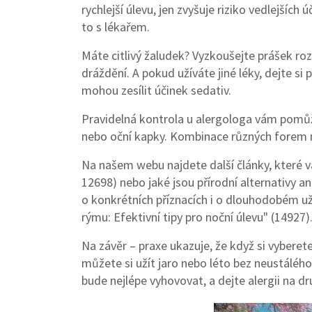
rychlejší úlevu, jen zvyšuje riziko vedlejšíc
to s lékařem.
Máte citlivý žaludek? Vyzkoušejte prášek roz
dráždění. A pokud užíváte jiné léky, dejte si
mohou zesílit účinek sedativ.
Pravidelná kontrola u alergologa vám pomůže z
nebo oční kapky. Kombinace různých forem m
Na našem webu najdete další články, které 
12698) nebo jaké jsou přírodní alternativy an
o konkrétních příznacích i o dlouhodobém uží
rýmu: Efektivní tipy pro noční úlevu" (14927)
Na závěr – praxe ukazuje, že když si vybere
můžete si užít jaro nebo léto bez neustálého
bude nejlépe vyhovovat, a dejte alergii na dr