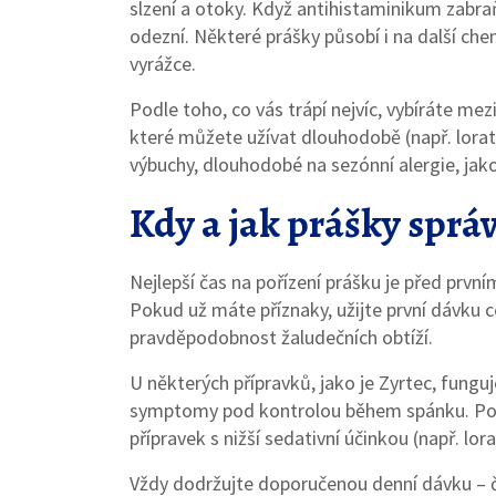
slzení a otoky. Když antihistaminikum zabr
odezní. Některé prášky působí i na další che
vyrážce.
Podle toho, co vás trápí nejvíc, vybíráte mezi
které můžete užívat dlouhodobě (např. lorat
výbuchy, dlouhodobé na sezónní alergie, jako
Kdy a jak prášky sprá
Nejlepší čas na pořízení prášku je před prvním
Pokud už máte příznaky, užijte první dávku co 
pravděpodobnost žaludečních obtíží.
U některých přípravků, jako je Zyrtec, fungu
symptomy pod kontrolou během spánku. Poku
přípravek s nižší sedativní účinkou (např. lora
Vždy dodržujte doporučenou denní dávku – ča