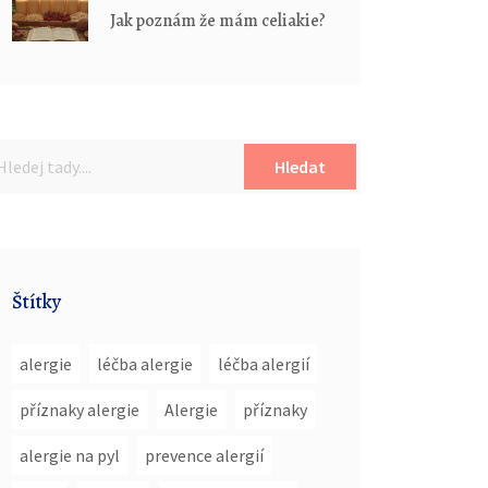
Jak poznám že mám celiakie?
Hledat
Štítky
alergie
léčba alergie
léčba alergií
příznaky alergie
Alergie
příznaky
alergie na pyl
prevence alergií