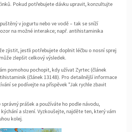
h účinků. Pokud potřebujete dávku upravit, konzultujte
puštěný v jogurtu nebo ve vodě – tak se sníží
 pozor na možné interakce; např. antihistaminika
jistit, jestli potřebujete doplnit léčbu o nosní sprej
ůže zlepšit celkový výsledek.
vám pomohou pochopit, kdy užívat Zyrtec (článek
tihistaminik (článek 13148). Pro detailnější informace
vání se podívejte na příspěvek "Jak rychle zbavit
.
te správný prášek a používáte ho podle návodu,
 kýchání a slzení. Vyzkoušejte, najděte ten, který vám
uhou kolej.