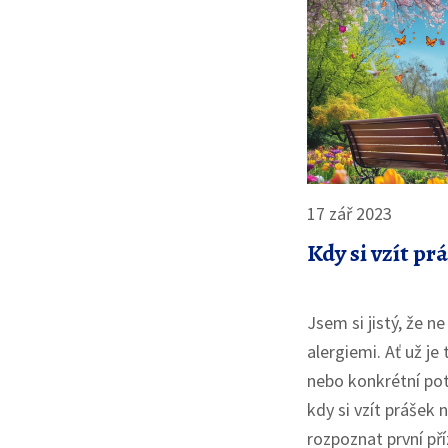
17 zář 2023
Kdy si vzít pr
Jsem si jistý, že ne
alergiemi. Ať už je
nebo konkrétní pot
kdy si vzít prášek n
rozpoznat první pří