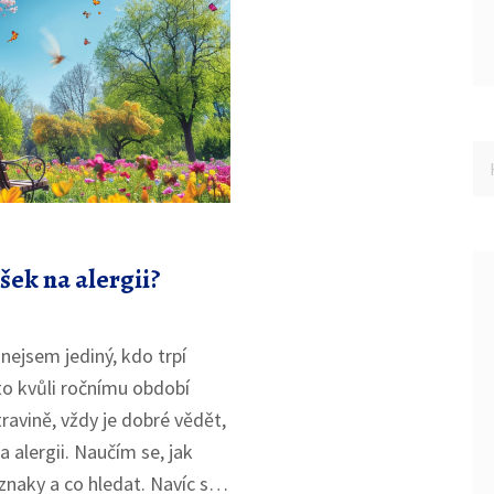
ášek na alergii?
 nejsem jediný, kdo trpí
 to kvůli ročnímu období
ravině, vždy je dobré vědět,
a alergii. Naučím se, jak
znaky a co hledat. Navíc se