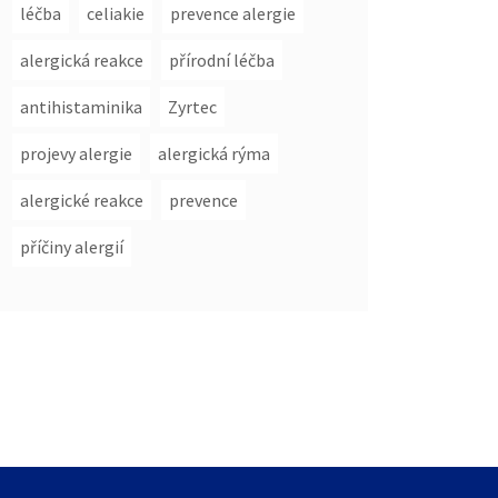
léčba
celiakie
prevence alergie
alergická reakce
přírodní léčba
antihistaminika
Zyrtec
projevy alergie
alergická rýma
alergické reakce
prevence
příčiny alergií