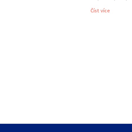
dozvím, jaké prášky
Číst více
nejlepší je užít. D
lépe kontrolovat.