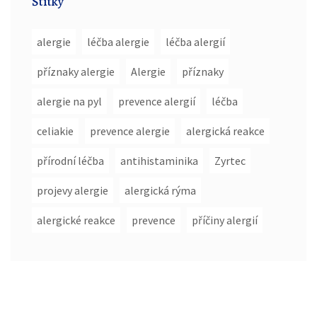
Štítky
alergie
léčba alergie
léčba alergií
příznaky alergie
Alergie
příznaky
alergie na pyl
prevence alergií
léčba
celiakie
prevence alergie
alergická reakce
přírodní léčba
antihistaminika
Zyrtec
projevy alergie
alergická rýma
alergické reakce
prevence
příčiny alergií