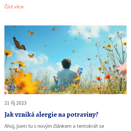
projevuje, co alergii vyvolává a jaké jsou možnosti léčby.
Číst více
Navíc získáte tipy na prevenci a zlepšení kvality života
při boji s alergií na pyl.
21 říj 2023
Jak vzniká alergie na potraviny?
Ahoj, jsem tu s novým článkem a tentokrát se