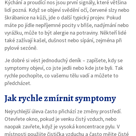
Kýchání a proudící nos jsou první signály, které většina
lidí pozná. Když se objeví svědění očí, červené slzy nebo
škrábanice na kůži, jde o další typický projev. Pokud
máte po jídle nepříjemné pocity v břiše, nadýmání nebo
vyrážku, může to být alergie na potraviny. Někteří lidé
také zažívají kašel, dušnost nebo sípání, zejména při
pylové sezóně.
Je dobré si vést jednoduchý deník – zapíšete, kdy se
symptomy objeví, co jste jedli nebo kde jste byli. Tak
rychle pochopíte, co vašemu tělu vadí a můžete to
předcházet.
Jak rychle zmírnit symptomy
Nejrychlejší úleva často přichází ze změny prostředí.
Otevřete okno, pokud je venku čistý vzduch, nebo
naopak zavřete, když je vysoká koncentrace pylu. V
místnosti použijte čistička vzduchu a často mějte čisté