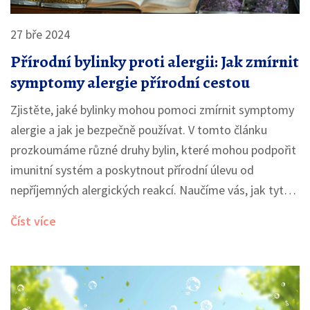
27 bře 2024
Přírodní bylinky proti alergii: Jak zmírnit
symptomy alergie přírodní cestou
Zjistěte, jaké bylinky mohou pomoci zmírnit symptomy
alergie a jak je bezpečně používat. V tomto článku
prozkoumáme různé druhy bylin, které mohou podpořit
imunitní systém a poskytnout přírodní úlevu od
nepříjemných alergických reakcí. Naučíme vás, jak tyto
bylinky správně používat, a nabídneme i několik
Číst více
osvědčených tipů na jejich zařazení do vaší každodenní
rutiny.