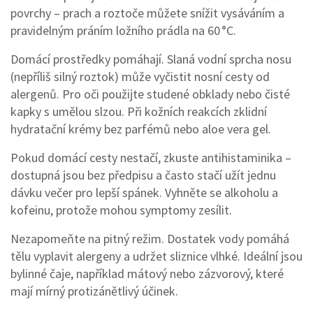
povrchy – prach a roztoče můžete snížit vysáváním a
pravidelným práním ložního prádla na 60 °C.
Domácí prostředky pomáhají. Slaná vodní sprcha nosu
(nepříliš silný roztok) může vyčistit nosní cesty od
alergenů. Pro oči použijte studené obklady nebo čisté
kapky s umělou slzou. Při kožních reakcích zklidní
hydratační krémy bez parfémů nebo aloe vera gel.
Pokud domácí cesty nestačí, zkuste antihistaminika –
dostupná jsou bez předpisu a často stačí užít jednu
dávku večer pro lepší spánek. Vyhněte se alkoholu a
kofeinu, protože mohou symptomy zesílit.
Nezapomeňte na pitný režim. Dostatek vody pomáhá
tělu vyplavit alergeny a udržet sliznice vlhké. Ideální jsou
bylinné čaje, například mátový nebo zázvorový, které
mají mírný protizánětlivý účinek.