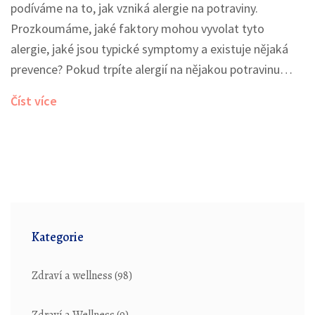
podíváme na to, jak vzniká alergie na potraviny.
Prozkoumáme, jaké faktory mohou vyvolat tyto
alergie, jaké jsou typické symptomy a existuje nějaká
prevence? Pokud trpíte alergií na nějakou potravinu
nebo se jenom snažíte lépe pochopit příčiny alergií,
Číst více
tento příspěvek je právě pro vás. Přidejte se na naši
cestu prozkoumání mnoha aspektů, které s tímto
fascinujícím a zároveň komplikovaným tématem
souvisí.
Kategorie
Zdraví a wellness
(98)