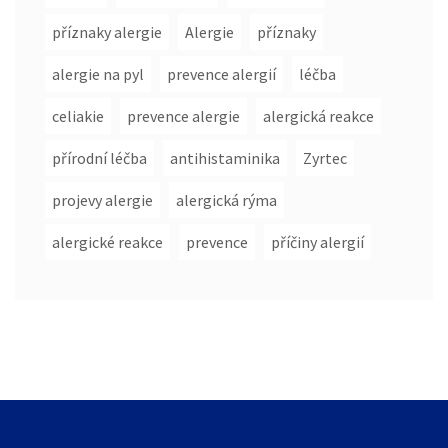
příznaky alergie
Alergie
příznaky
alergie na pyl
prevence alergií
léčba
celiakie
prevence alergie
alergická reakce
přírodní léčba
antihistaminika
Zyrtec
projevy alergie
alergická rýma
alergické reakce
prevence
příčiny alergií