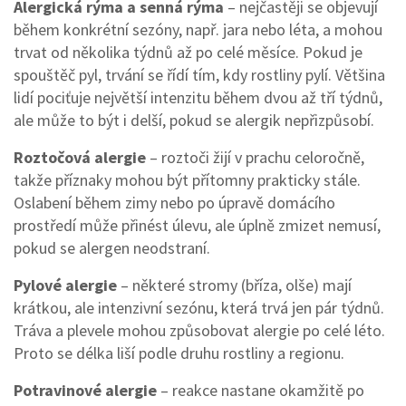
Alergická rýma a senná rýma
– nejčastěji se objevují
během konkrétní sezóny, např. jara nebo léta, a mohou
trvat od několika týdnů až po celé měsíce. Pokud je
spouštěč pyl, trvání se řídí tím, kdy rostliny pylí. Většina
lidí pociťuje největší intenzitu během dvou až tří týdnů,
ale může to být i delší, pokud se alergik nepřizpůsobí.
Roztočová alergie
– roztoči žijí v prachu celoročně,
takže příznaky mohou být přítomny prakticky stále.
Oslabení během zimy nebo po úpravě domácího
prostředí může přinést úlevu, ale úplně zmizet nemusí,
pokud se alergen neodstraní.
Pylové alergie
– některé stromy (bříza, olše) mají
krátkou, ale intenzivní sezónu, která trvá jen pár týdnů.
Tráva a plevele mohou způsobovat alergie po celé léto.
Proto se délka liší podle druhu rostliny a regionu.
Potravinové alergie
– reakce nastane okamžitě po