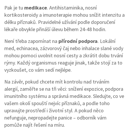
Pak je tu
medikace
. Antihistaminika, nosní
kortikosteroidy a imunoterapie mohou snížit intenzitu a
délku příznaků. Pravidelné užívání podle doporučení
lékaře obvykle přináší úlevu během 24‑48 hodin.
Není třeba zapomínat na
přírodní podpora
. Lokální
med, echinacea, zázvorový čaj nebo inhalace slané vody
mohou pomoci uvolnit nosní cesty a zkrátit dobu trvání
rýmy. Každý organismus reaguje jinak, takže stojí za to
vyzkoušet, co vám sedí nejlépe.
Na závěr, pokud chcete mít kontrolu nad trváním
alergií, zaměřte se na tři věci: snížení expozice, podpora
imunitního systému a správná medikace. Sledujte, co ve
vašem okolí spouští nejvíc příznaků, a podle toho
upravujte prostředí i životní styl. A pokud něco
nefunguje, nepropadejte panice – odborník vám
pomůže najít řešení na míru.