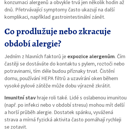
konzumaci alergenů a obvykle trvá jen několik hodin až
dnů. Přetrvávající symptomy často ukazují na další
komplikaci, například gastrointestinální zánět.
Co prodlužuje nebo zkracuje
období alergie?
Jedním z hlavních faktorů je
expozice alergenům
. Čím
častěji se dostáváte do kontaktu s pylem, roztoči nebo
potravinami, tím déle budou příznaky trvat. Čistění
domu, používání HEPA filtrů a uzavírání oken během
vysoké pylové zátěže může dobu výrazně zkrátit.
Imunitní stav
hraje roli také. Lidé s oslabenou imunitou
(např. po infekci nebo v období stresu) mohou mít delší
a horší průběh alergie. Dostatek spánku, vyvážená
strava a mírná fyzická aktivita často pomáhají rychleji
se zotavit.