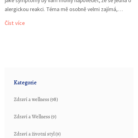
jaké symptomy by vám mohly napovědět, že se jedná o
alergickou reakci. Téma mě osobně velmi zajímá,
protože jako alergik se s tím často potýkám. Sdílím s
Číst více
vámi své zkušenosti a také rady, které mi pomohly.
Doufám, že se vám tyto informace budou líbit a
pomohou vám lépe porozumět svým alergiím.
Kategorie
Zdraví a wellness
(98)
Zdraví a Wellness
(9)
Zdraví a životní styl
(9)