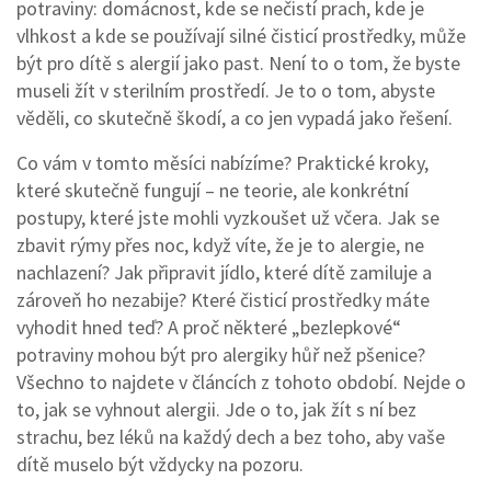
potraviny: domácnost, kde se nečistí prach, kde je
vlhkost a kde se používají silné čisticí prostředky, může
být pro dítě s alergií jako past. Není to o tom, že byste
museli žít v sterilním prostředí. Je to o tom, abyste
věděli, co skutečně škodí, a co jen vypadá jako řešení.
Co vám v tomto měsíci nabízíme? Praktické kroky,
které skutečně fungují – ne teorie, ale konkrétní
postupy, které jste mohli vyzkoušet už včera. Jak se
zbavit rýmy přes noc, když víte, že je to alergie, ne
nachlazení? Jak připravit jídlo, které dítě zamiluje a
zároveň ho nezabije? Které čisticí prostředky máte
vyhodit hned teď? A proč některé „bezlepkové“
potraviny mohou být pro alergiky hůř než pšenice?
Všechno to najdete v článcích z tohoto období. Nejde o
to, jak se vyhnout alergii. Jde o to, jak žít s ní bez
strachu, bez léků na každý dech a bez toho, aby vaše
dítě muselo být vždycky na pozoru.