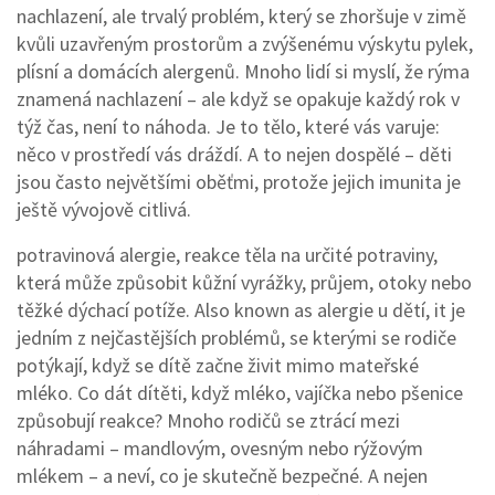
nachlazení, ale trvalý problém, který se zhoršuje v zimě
kvůli uzavřeným prostorům a zvýšenému výskytu pylek,
plísní a domácích alergenů
.
Mnoho lidí si myslí, že rýma
znamená nachlazení – ale když se opakuje každý rok v
týž čas, není to náhoda. Je to tělo, které vás varuje:
něco v prostředí vás dráždí. A to nejen dospělé – děti
jsou často největšími oběťmi, protože jejich imunita je
ještě vývojově citlivá.
potravinová alergie
,
reakce těla na určité potraviny,
která může způsobit kůžní vyrážky, průjem, otoky nebo
těžké dýchací potíže
. Also known as
alergie u dětí
, it
je
jedním z nejčastějších problémů, se kterými se rodiče
potýkají, když se dítě začne živit mimo mateřské
mléko
.
Co dát dítěti, když mléko, vajíčka nebo pšenice
způsobují reakce? Mnoho rodičů se ztrácí mezi
náhradami – mandlovým, ovesným nebo rýžovým
mlékem – a neví, co je skutečně bezpečné. A nejen