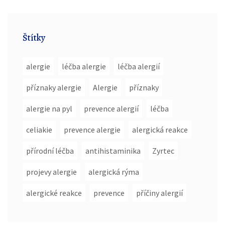
Štítky
alergie
léčba alergie
léčba alergií
příznaky alergie
Alergie
příznaky
alergie na pyl
prevence alergií
léčba
celiakie
prevence alergie
alergická reakce
přírodní léčba
antihistaminika
Zyrtec
projevy alergie
alergická rýma
alergické reakce
prevence
příčiny alergií