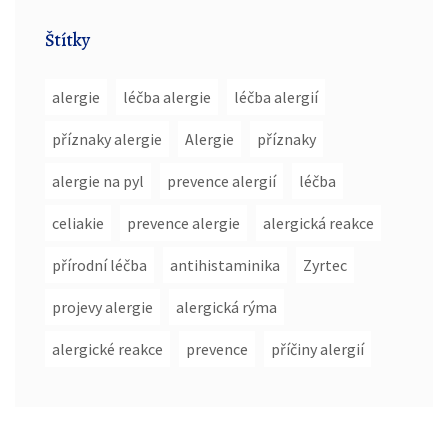
Štítky
alergie
léčba alergie
léčba alergií
příznaky alergie
Alergie
příznaky
alergie na pyl
prevence alergií
léčba
celiakie
prevence alergie
alergická reakce
přírodní léčba
antihistaminika
Zyrtec
projevy alergie
alergická rýma
alergické reakce
prevence
příčiny alergií