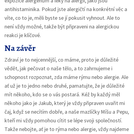
expozice alergenům a léky na alergii, jako jsou
antihistaminika. Pokud jste alergičtí na konkrétní věc a
víte, co to je, měli byste se jí pokusit vyhnout. Ale to
není vždy možné, takže být připraveni na alergickou
reakci je klíčové.
Na závěr
Zdraví je to nejcennější, co máme, proto je důležité
vědět, jak pečovat o naše tělo, a to zahrnujeme i
schopnost rozpoznat, zda máme rýmu nebo alergie. Ale
ať už je to jedno nebo druhé, pamatujte, že je důležité
mít někoho, kdo se o vás postará. Kéž by každý měl
někoho jako je Jakub, který je vždy připraven uvařit mi
čaj, když se necítím dobře, a naše mazlíčky Míšu a Pepu,
kteří mi vždy pomohou cítit se lépe svoji společností.
Takže nebojte, ať je to rýma nebo alergie, vždy najdeme