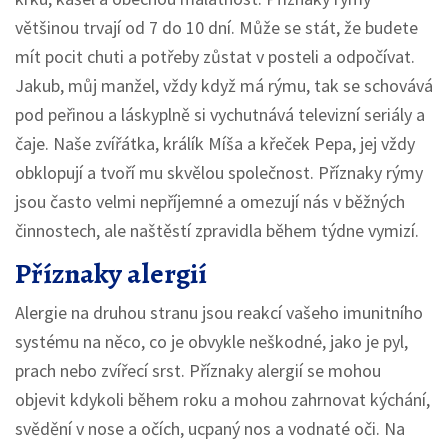
většinou trvají od 7 do 10 dní. Může se stát, že budete
mít pocit chuti a potřeby zůstat v posteli a odpočívat.
Jakub, můj manžel, vždy když má rýmu, tak se schovává
pod peřinou a láskyplně si vychutnává televizní seriály a
čaje. Naše zvířátka, králík Míša a křeček Pepa, jej vždy
obklopují a tvoří mu skvělou společnost. Příznaky rýmy
jsou často velmi nepříjemné a omezují nás v běžných
činnostech, ale naštěstí zpravidla během týdne vymizí.
Příznaky alergií
Alergie na druhou stranu jsou reakcí vašeho imunitního
systému na něco, co je obvykle neškodné, jako je pyl,
prach nebo zvířecí srst. Příznaky alergií se mohou
objevit kdykoli během roku a mohou zahrnovat kýchání,
svědění v nose a očích, ucpaný nos a vodnaté oči. Na