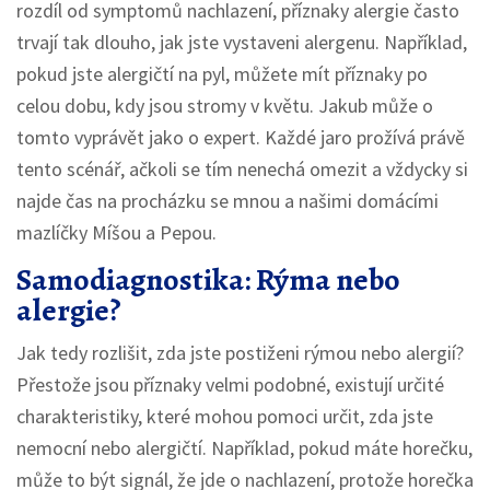
rozdíl od symptomů nachlazení, příznaky alergie často
trvají tak dlouho, jak jste vystaveni alergenu. Například,
pokud jste alergičtí na pyl, můžete mít příznaky po
celou dobu, kdy jsou stromy v květu. Jakub může o
tomto vyprávět jako o expert. Každé jaro prožívá právě
tento scénář, ačkoli se tím nenechá omezit a vždycky si
najde čas na procházku se mnou a našimi domácími
mazlíčky Míšou a Pepou.
Samodiagnostika: Rýma nebo
alergie?
Jak tedy rozlišit, zda jste postiženi rýmou nebo alergií?
Přestože jsou příznaky velmi podobné, existují určité
charakteristiky, které mohou pomoci určit, zda jste
nemocní nebo alergičtí. Například, pokud máte horečku,
může to být signál, že jde o nachlazení, protože horečka