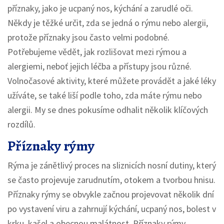
příznaky, jako je ucpaný nos, kýchání a zarudlé oči.
Někdy je těžké určit, zda se jedná o rýmu nebo alergii,
protože příznaky jsou často velmi podobné.
Potřebujeme vědět, jak rozlišovat mezi rýmou a
alergiemi, neboť jejich léčba a přístupy jsou různé.
Volnočasové aktivity, které můžete provádět a jaké léky
užíváte, se také liší podle toho, zda máte rýmu nebo
alergii. My se dnes pokusíme odhalit několik klíčových
rozdílů.
Příznaky rýmy
Rýma je zánětlivý proces na sliznicích nosní dutiny, který
se často projevuje zarudnutím, otokem a tvorbou hnisu.
Příznaky rýmy se obvykle začnou projevovat několik dní
po vystavení viru a zahrnují kýchání, ucpaný nos, bolest v
krku, kašel a obecnou malátnost. Příznaky rýmy