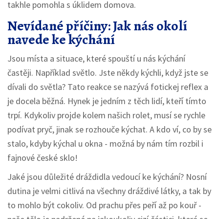
takhle pomohla s úklidem domova.
Nevídané příčiny: Jak nás okolí
navede ke kýchání
Jsou místa a situace, které spouští u nás kýchání
častěji. Například světlo. Jste někdy kýchli, když jste se
dívali do světla? Tato reakce se nazývá fotickej reflex a
je docela běžná. Hynek je jedním z těch lidí, kteří tímto
trpí. Kdykoliv projde kolem našich rolet, musí se rychle
podívat pryč, jinak se rozhouče kýchat. A kdo ví, co by se
stalo, kdyby kýchal u okna - možná by nám tím rozbil i
fajnové české sklo!
Jaké jsou důležité dráždidla vedoucí ke kýchání? Nosní
dutina je velmi citlivá na všechny dráždivé látky, a tak by
to mohlo být cokoliv. Od prachu přes peří až po kouř -