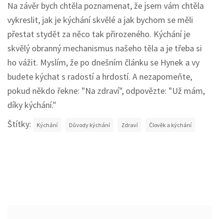
Na závěr bych chtěla poznamenat, že jsem vám chtěla
vykreslit, jak je kýchání skvělé a jak bychom se měli
přestat stydět za něco tak přirozeného. Kýchání je
skvělý obranný mechanismus našeho těla a je třeba si
ho vážit. Myslím, že po dnešním článku se Hynek a vy
budete kýchat s radostí a hrdostí. A nezapomeňte,
pokud někdo řekne: "Na zdraví", odpovězte: "Už mám,
díky kýchání."
Štítky:
Kýchání
Důvody kýchání
Zdraví
Člověk a kýchání