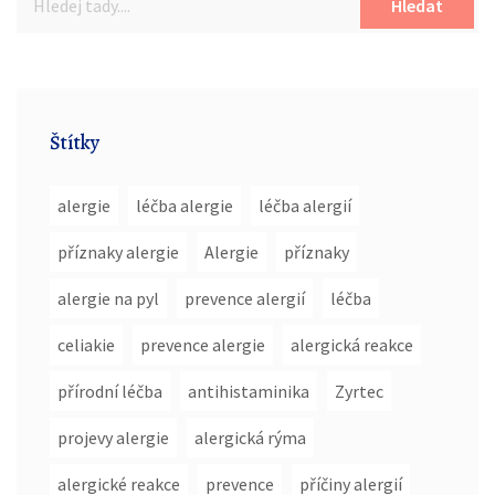
Hledat
Štítky
alergie
léčba alergie
léčba alergií
příznaky alergie
Alergie
příznaky
alergie na pyl
prevence alergií
léčba
celiakie
prevence alergie
alergická reakce
přírodní léčba
antihistaminika
Zyrtec
projevy alergie
alergická rýma
alergické reakce
prevence
příčiny alergií