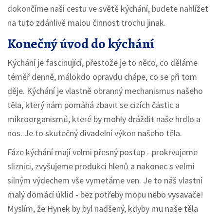
dokončíme naši cestu ve světě kýchání, budete nahlížet
na tuto zdánlivě malou činnost trochu jinak.
Konečný úvod do kýchání
Kýchání je fascinující, přestože je to něco, co děláme
téměř denně, málokdo opravdu chápe, co se při tom
děje. Kýchání je vlastně obranný mechanismus našeho
těla, který nám pomáhá zbavit se cizích částic a
mikroorganismů, které by mohly dráždit naše hrdlo a
nos. Je to skutečný divadelní výkon našeho těla.
Fáze kýchání mají velmi přesný postup - prokrvujeme
sliznici, zvyšujeme produkci hlenů a nakonec s velmi
silným výdechem vše vymetáme ven. Je to náš vlastní
malý domácí úklid - bez potřeby mopu nebo vysavače!
Myslím, že Hynek by byl nadšený, kdyby mu naše těla