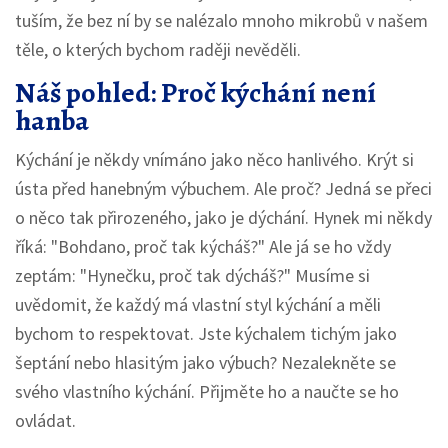
tuším, že bez ní by se nalézalo mnoho mikrobů v našem
těle, o kterých bychom raději nevěděli.
Náš pohled: Proč kýchání není
hanba
Kýchání je někdy vnímáno jako něco hanlivého. Krýt si
ústa před hanebným výbuchem. Ale proč? Jedná se přeci
o něco tak přirozeného, jako je dýchání. Hynek mi někdy
říká: "Bohdano, proč tak kýcháš?" Ale já se ho vždy
zeptám: "Hynečku, proč tak dýcháš?" Musíme si
uvědomit, že každý má vlastní styl kýchání a měli
bychom to respektovat. Jste kýchalem tichým jako
šeptání nebo hlasitým jako výbuch? Nezalekněte se
svého vlastního kýchání. Přijměte ho a naučte se ho
ovládat.