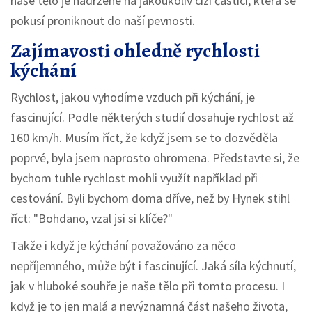
naše tělo je nadržené na jakoukoliv cizí částici, která se
pokusí proniknout do naší pevnosti.
Zajímavosti ohledně rychlosti
kýchání
Rychlost, jakou vyhodíme vzduch při kýchání, je
fascinující. Podle některých studií dosahuje rychlost až
160 km/h. Musím říct, že když jsem se to dozvěděla
poprvé, byla jsem naprosto ohromena. Představte si, že
bychom tuhle rychlost mohli využít například při
cestování. Byli bychom doma dříve, než by Hynek stihl
říct: "Bohdano, vzal jsi si klíče?"
Takže i když je kýchání považováno za něco
nepříjemného, může být i fascinující. Jaká síla kýchnutí,
jak v hluboké souhře je naše tělo při tomto procesu. I
když je to jen malá a nevýznamná část našeho života,