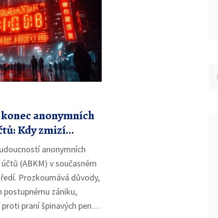
 konec anonymních
tů: Kdy zmizí
budoucností anonymních
 účtů (ABKM) v současném
ředí. Prozkoumává důvody,
ch postupnému zániku,
 proti praní špinavých peněz