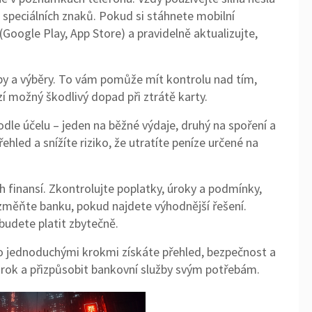
 speciálních znaků. Pokud si stáhnete mobilní
ů (Google Play, App Store) a pravidelně aktualizujte,
latby a výběry. To vám pomůže mít kontrolu nad tím,
 možný škodlivý dopad při ztrátě karty.
odle účelu – jeden na běžné výdaje, druhý na spoření a
ehled a snížíte riziko, že utratíte peníze určené na
ch finansí. Zkontrolujte poplatky, úroky a podmínky,
 změňte banku, pokud najdete výhodnější řešení.
budete platit zbytečně.
to jednoduchými krokmi získáte přehled, bezpečnost a
 krok a přizpůsobit bankovní služby svým potřebám.