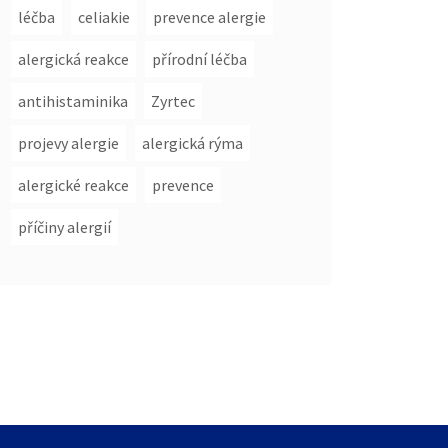
léčba
celiakie
prevence alergie
alergická reakce
přírodní léčba
antihistaminika
Zyrtec
projevy alergie
alergická rýma
alergické reakce
prevence
příčiny alergií