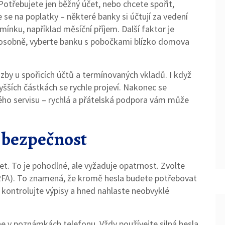
 Potřebujete jen běžný účet, nebo chcete spořit,
 se na poplatky – některé banky si účtují za vedení
mínku, například měsíční příjem. Další faktor je
i osobně, vyberte banku s pobočkami blízko domova
y u spořicích účtů a termínovaných vkladů. I když
yšších částkách se rychle projeví. Nakonec se
ého servisu – rychlá a přátelská podpora vám může
 bezpečnost
net. To je pohodlné, ale vyžaduje opatrnost. Zvolte
(2FA). To znamená, že kromě hesla budete potřebovat
 kontrolujte výpisy a hned nahlaste neobvyklé
ne v poznámkách telefonu. Vždy používejte silná hesla