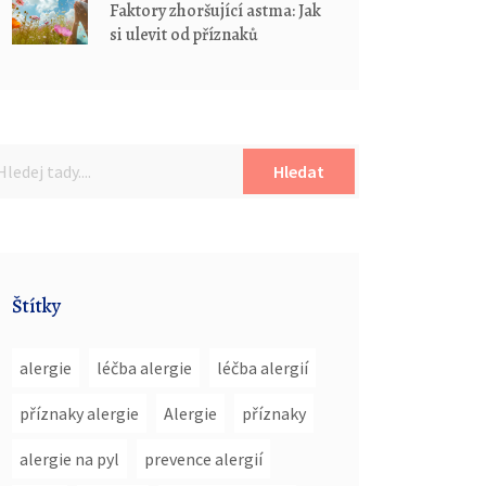
Faktory zhoršující astma: Jak
si ulevit od příznaků
Hledat
Štítky
alergie
léčba alergie
léčba alergií
příznaky alergie
Alergie
příznaky
alergie na pyl
prevence alergií