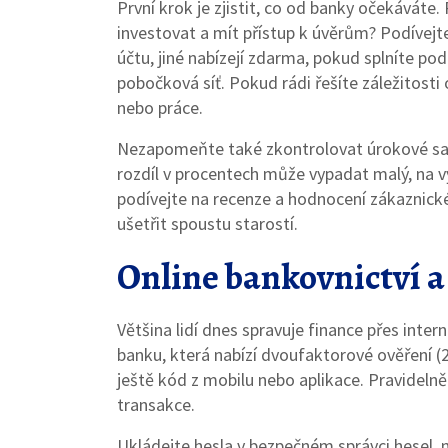
První krok je zjistit, co od banky očekáváte.
investovat a mít přístup k úvěrům? Podívejte
účtu, jiné nabízejí zdarma, pokud splníte pod
pobočková síť. Pokud rádi řešíte záležitost
nebo práce.
Nezapomeňte také zkontrolovat úrokové sazb
rozdíl v procentech může vypadat malý, na v
podívejte na recenze a hodnocení zákaznick
ušetřit spoustu starostí.
Online bankovnictví a
Většina lidí dnes spravuje finance přes inter
banku, která nabízí dvoufaktorové ověření 
ještě kód z mobilu nebo aplikace. Pravidelně
transakce.
Ukládejte hesla v bezpečném správci hesel, 