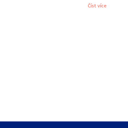
a financování tero
Číst více
aktuálního stavu 
dalšího vývoje. Čte
ABKM na soukromí 
které by mohly nah
budoucnosti.