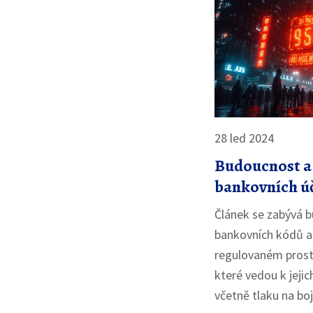
28 led 2024
Budoucnost a
bankovních úč
ABKM?
Článek se zabývá 
bankovních kódů a
regulovaném prost
které vedou k jeji
včetně tlaku na boj