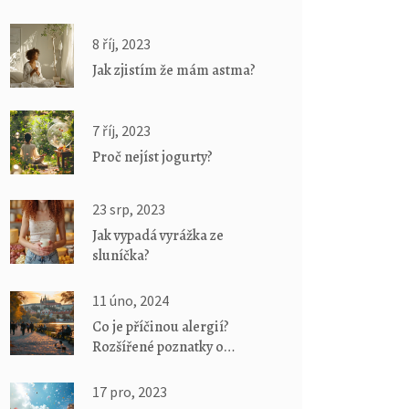
8 říj, 2023
Jak zjistím že mám astma?
7 říj, 2023
Proč nejíst jogurty?
23 srp, 2023
Jak vypadá vyrážka ze
sluníčka?
11 úno, 2024
Co je příčinou alergií?
Rozšířené poznatky o
alergenech a prevenci
17 pro, 2023