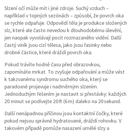
Slzení očí může mít i jiné zdroje. Suchý vzduch –
například v topných sezónách – způsobí, že povrch oka
se rychle odpařuje. Odpovědí těla je produkce složených
slz, které ale často nevedou k dlouhodobému úlevění,
jen naopak vyvolávají pocit rozmazaného vidění. Další
častý viník jsou cizí tělesa, jako jsou řasinky nebo
drobné částice, které dráždí povrch oka.
Pokud trávíte hodně času před obrazovkou,
zapomínáte mrkat. To zvyšuje odpařování a může vést
k takzvanému syndromu suchého oka, který se
paradoxně projevuje i nadměrným slzením.
Jednoduchým řešením je nastavit si přestávky: každých
20 minut se podívejte 20 ft (6 m) daleko na 20 sekund.
Další nenápadnou příčinou jsou kontaktní čočky, které
pokud nejsou správně hydratované, dráždí rohovku. V
takovém případě pomůže nasazení umělé slzy a