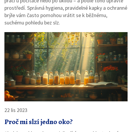
práci u počítače nebo po úklidu – a podle toho upravte
prostředí. Správná hygiena, pravidelné kapky a ochranné
brýle vám často pomohou vrátit se k běžnému,
suchému pohledu bez slz.
22 lis 2023
Proč mi slzí jedno oko?