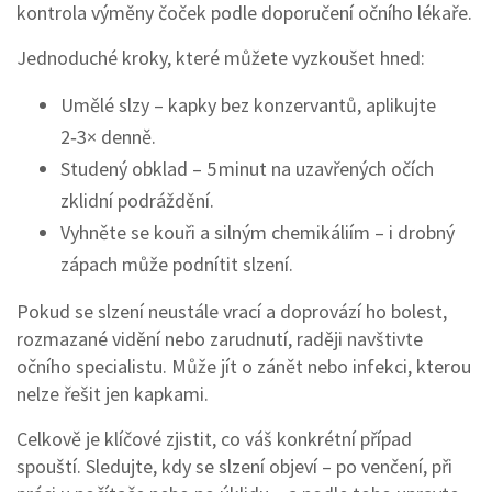
kontrola výměny čoček podle doporučení očního lékaře.
Jednoduché kroky, které můžete vyzkoušet hned:
Umělé slzy – kapky bez konzervantů, aplikujte
2‑3× denně.
Studený obklad – 5 minut na uzavřených očích
zklidní podráždění.
Vyhněte se kouři a silným chemikáliím – i drobný
zápach může podnítit slzení.
Pokud se slzení neustále vrací a doprovází ho bolest,
rozmazané vidění nebo zarudnutí, raději navštivte
očního specialistu. Může jít o zánět nebo infekci, kterou
nelze řešit jen kapkami.
Celkově je klíčové zjistit, co váš konkrétní případ
spouští. Sledujte, kdy se slzení objeví – po venčení, při