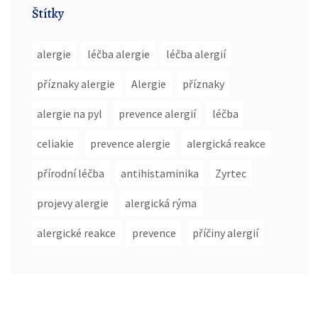
Štítky
alergie
léčba alergie
léčba alergií
příznaky alergie
Alergie
příznaky
alergie na pyl
prevence alergií
léčba
celiakie
prevence alergie
alergická reakce
přírodní léčba
antihistaminika
Zyrtec
projevy alergie
alergická rýma
alergické reakce
prevence
příčiny alergií