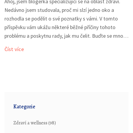
Ahoj, jsem blogerka specializující se na oblast zdraví.
Nedávno jsem studovala, proč mi slzí jedno oko a
rozhodla se podělit o své poznatky s vámi. V tomto
příspěvku vám ukážu některé běžné příčiny tohoto
problému a poskytnu rady, jak mu čelit. Buďte se mnou,
učme se a pečujme společně o naše zrak.
Číst více
Kategorie
Zdraví a wellness
(98)