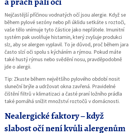
a prach pálí oči
Nejčastější příčinou vodnatých očí jsou alergie. Když se
během pylové sezóny nebo při úklidu setkáte s roztoči,
vaše tělo vnímuje tyto částice jako nepřátele. Imunitní
systém pak uvolňuje histamin, který zvyšuje produkci
slz, aby se alergen vyplavil. To je důvod, proč během jara
často slzí oči spolu s kýcháním a rýmou. Pokud máte
také hustý rýmus nebo svědění nosu, pravděpodobně
jde o alergii.
Tip: Zkuste během největšího pylového období nosit
sluneční brýle a udržovat okna zavřená. Pravidelné
čištění filtrů v klimatizaci a časté praní ložního prádla
také pomáhá snížit množství roztočů v domácnosti.
Nealergické faktory – když
slabost očí není kvůli alergenům