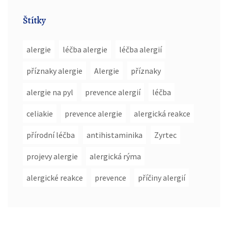
Štítky
alergie
léčba alergie
léčba alergií
příznaky alergie
Alergie
příznaky
alergie na pyl
prevence alergií
léčba
celiakie
prevence alergie
alergická reakce
přírodní léčba
antihistaminika
Zyrtec
projevy alergie
alergická rýma
alergické reakce
prevence
příčiny alergií