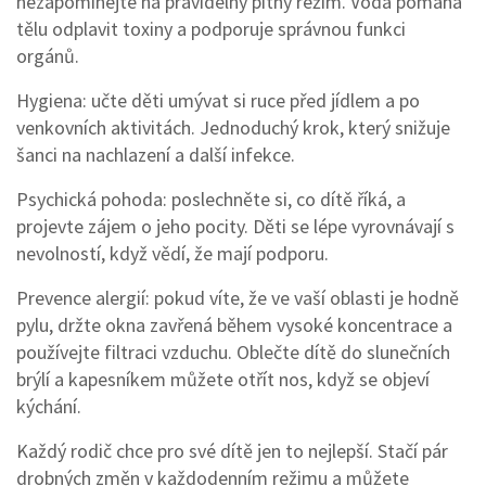
nezapomínejte na pravidelný pitný režim. Voda pomáhá
tělu odplavit toxiny a podporuje správnou funkci
orgánů.
Hygiena: učte děti umývat si ruce před jídlem a po
venkovních aktivitách. Jednoduchý krok, který snižuje
šanci na nachlazení a další infekce.
Psychická pohoda: poslechněte si, co dítě říká, a
projevte zájem o jeho pocity. Děti se lépe vyrovnávají s
nevolností, když vědí, že mají podporu.
Prevence alergií: pokud víte, že ve vaší oblasti je hodně
pylu, držte okna zavřená během vysoké koncentrace a
používejte filtraci vzduchu. Oblečte dítě do slunečních
brýlí a kapesníkem můžete otřít nos, když se objeví
kýchání.
Každý rodič chce pro své dítě jen to nejlepší. Stačí pár
drobných změn v každodenním režimu a můžete