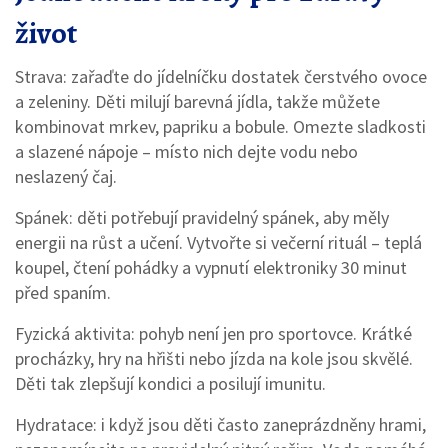
život
Strava: zařaďte do jídelníčku dostatek čerstvého ovoce
a zeleniny. Děti milují barevná jídla, takže můžete
kombinovat mrkev, papriku a bobule. Omezte sladkosti
a slazené nápoje – místo nich dejte vodu nebo
neslazený čaj.
Spánek: děti potřebují pravidelný spánek, aby měly
energii na růst a učení. Vytvořte si večerní rituál – teplá
koupel, čtení pohádky a vypnutí elektroniky 30 minut
před spaním.
Fyzická aktivita: pohyb není jen pro sportovce. Krátké
procházky, hry na hřišti nebo jízda na kole jsou skvělé.
Děti tak zlepšují kondici a posilují imunitu.
Hydratace: i když jsou děti často zaneprázdněny hrami,