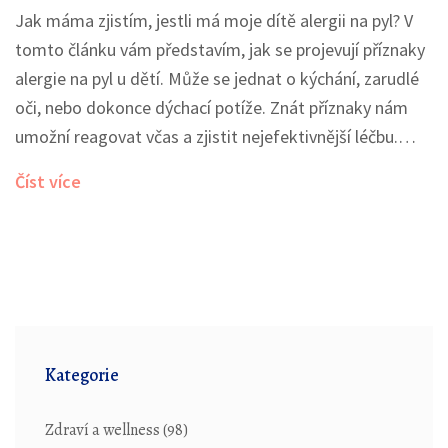
Jak máma zjistím, jestli má moje dítě alergii na pyl? V
tomto článku vám představím, jak se projevují příznaky
alergie na pyl u dětí. Může se jednat o kýchání, zarudlé
oči, nebo dokonce dýchací potíže. Znát příznaky nám
umožní reagovat včas a zjistit nejefektivnější léčbu.
Přidejte se ke mně a dozvěděte se více.
Číst více
Kategorie
Zdraví a wellness
(98)