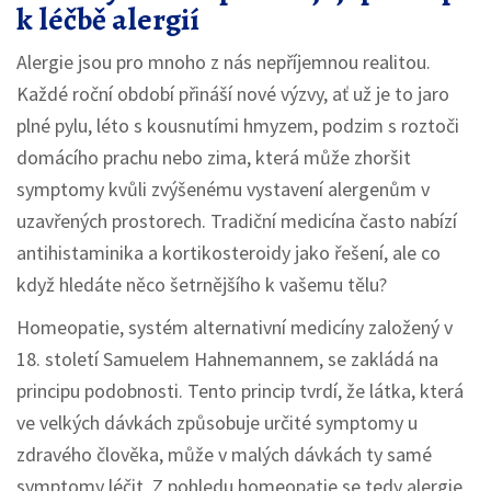
k léčbě alergií
Alergie jsou pro mnoho z nás nepříjemnou realitou.
Každé roční období přináší nové výzvy, ať už je to jaro
plné pylu, léto s kousnutími hmyzem, podzim s roztoči
domácího prachu nebo zima, která může zhoršit
symptomy kvůli zvýšenému vystavení alergenům v
uzavřených prostorech. Tradiční medicína často nabízí
antihistaminika a kortikosteroidy jako řešení, ale co
když hledáte něco šetrnějšího k vašemu tělu?
Homeopatie, systém alternativní medicíny založený v
18. století Samuelem Hahnemannem, se zakládá na
principu podobnosti. Tento princip tvrdí, že látka, která
ve velkých dávkách způsobuje určité symptomy u
zdravého člověka, může v malých dávkách ty samé
symptomy léčit. Z pohledu homeopatie se tedy alergie