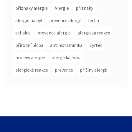
příznaky alergie
Alergie
příznaky
alergie na pyl
prevence alergií
léčba
celiakie
prevence alergie
alergická reakce
přírodní léčba
antihistaminika
Zyrtec
projevy alergie
alergická rýma
alergické reakce
prevence
příčiny alergií