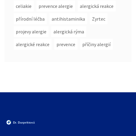
celiakie
prevence alergie
alergická reakce
přírodní léčba
antihistaminika
Zyrtec
projevy alergie
alergická rýma
alergické reakce
prevence
příčiny alergií