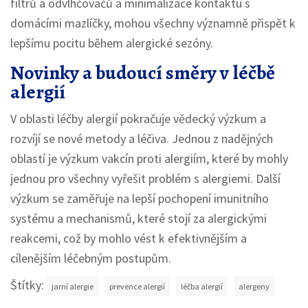
filtrů a odvlhčovačů a minimalizace kontaktu s
domácími mazlíčky, mohou všechny významně přispět k
lepšímu pocitu během alergické sezóny.
Novinky a budoucí směry v léčbě
alergií
V oblasti léčby alergií pokračuje vědecký výzkum a
rozvíjí se nové metody a léčiva. Jednou z nadějných
oblastí je výzkum vakcín proti alergiím, které by mohly
jednou pro všechny vyřešit problém s alergiemi. Další
výzkum se zaměřuje na lepší pochopení imunitního
systému a mechanismů, které stojí za alergickými
reakcemi, což by mohlo vést k efektivnějším a
cílenějším léčebným postupům.
Štítky:
jarní alergie
prevence alergií
léčba alergií
alergeny