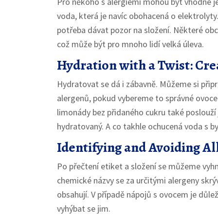
Pro někoho s alergiemi mohou být vhodné j
voda, která je navíc obohacená o elektrolyty.
potřeba dávat pozor na složení. Některé obch
což může být pro mnoho lidí velká úleva.
Hydration with a Twist: Cre
Hydratovat se dá i zábavně. Můžeme si připra
alergenů, pokud vybereme to správné ovoce
limonády bez přidaného cukru také poslouží 
hydratovaný. A co takhle ochucená voda s by
Identifying and Avoiding Al
Po přečtení etiket a složení se můžeme vyhn
chemické názvy se za určitými alergeny skrýv
obsahují. V případě nápojů s ovocem je důlež
vyhýbat se jim.