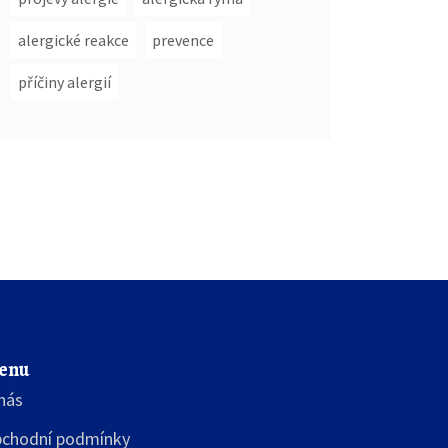
alergické reakce
prevence
příčiny alergií
enu
nás
chodní podmínky