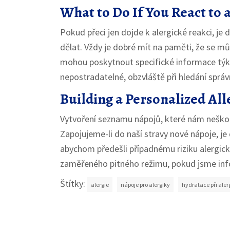
What to Do If You React to 
Pokud přeci jen dojde k alergické reakci, je 
dělat. Vždy je dobré mít na paměti, že se m
mohou poskytnout specifické informace týkaj
nepostradatelné, obzvláště při hledání správ
Building a Personalized Al
Vytvoření seznamu nápojů, které nám nešk
Zapojujeme-li do naší stravy nové nápoje, j
abychom předešli případnému riziku alergické
zaměřeného pitného režimu, pokud jsme info
Štítky:
alergie
nápoje pro alergiky
hydratace při alerg