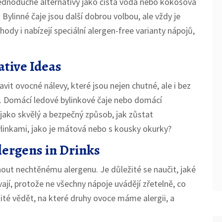
ednoduché alternativy jako čistá voda nebo kokosová
 Bylinné čaje jsou další dobrou volbou, ale vždy je
ody i nabízejí speciální alergen-free varianty nápojů,
ative Ideas
vit ovocné nálevy, které jsou nejen chutné, ale i bez
. Domácí ledové bylinkové čaje nebo domácí
jako skvělý a bezpečný způsob, jak zůstat
linkami, jako je mátová nebo s kousky okurky?
lergens in Drinks
out nechtěnému alergenu. Je důležité se naučit, jaké
ají, protože ne všechny nápoje uvádějí zřetelně, co
ité vědět, na které druhy ovoce máme alergii, a