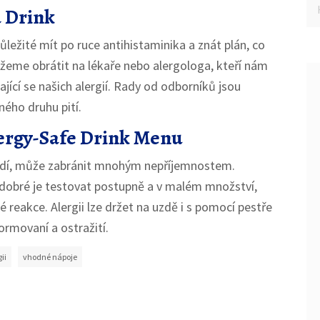
a Drink
důležité mít po ruce antihistaminika a znát plán, co
ůžeme obrátit na lékaře nebo alergologa, kteří nám
ící se našich alergií. Rady od odborníků jsou
ného druhu pití.
lergy-Safe Drink Menu
odí, může zabránit mnohým nepříjemnostem.
e dobré je testovat postupně a v malém množství,
 reakce. Alergii lze držet na uzdě i s pomocí pestře
rmovaní a ostražití.
ii
vhodné nápoje