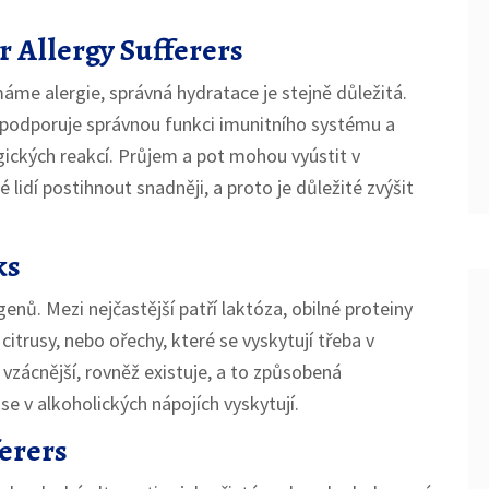
r Allergy Sufferers
máme alergie, správná hydratace je stejně důležitá.
podporuje správnou funkci imunitního systému a
gických reakcí. Průjem a pot mohou vyústit v
 lidí postihnout snadněji, a proto je důležité zvýšit
ks
enů. Mezi nejčastější patří laktóza, obilné proteiny
citrusy, nebo ořechy, které se vyskytují třeba v
vzácnější, rovněž existuje, a to způsobená
 se v alkoholických nápojích vyskytují.
ferers