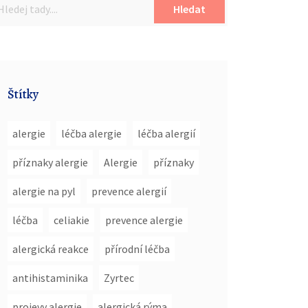
Hledat
Štítky
alergie
léčba alergie
léčba alergií
příznaky alergie
Alergie
příznaky
alergie na pyl
prevence alergií
léčba
celiakie
prevence alergie
alergická reakce
přírodní léčba
antihistaminika
Zyrtec
projevy alergie
alergická rýma