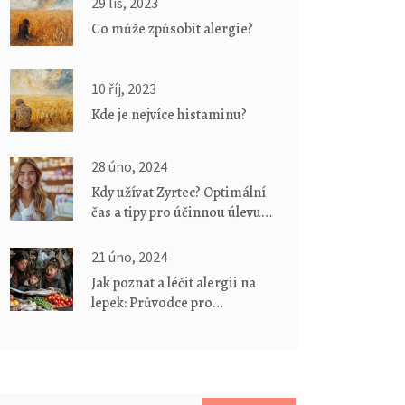
29 lis, 2023
Co může způsobit alergie?
10 říj, 2023
Kde je nejvíce histaminu?
28 úno, 2024
Kdy užívat Zyrtec? Optimální
čas a tipy pro účinnou úlevu
od alergií
21 úno, 2024
Jak poznat a léčit alergii na
lepek: Průvodce pro
začátečníky