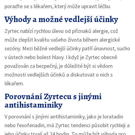
poraďte se s lékařem, který může upravit léčbu.
Výhody a možné vedlejší účinky
Zyrtec nabízí rychlou úlevu od příznaků alergie, což
může zlepšit kvalitu vašeho života během alergické
sezóny. Mezi běžné vedlejší účinky patří únavnost, sucho
v ústech nebo bolest hlavy. I když je Zyrtec obecně
považován za bezpečný, je důležité být si vědom
možnosti vedlejších účinků a diskutovat o nich s
lékařem.
Porovnání Zyrtecu s jinými
antihistaminiky
V porovnání s jinými antihistaminiky, jako je loratadin
nebo fexofenadin, má Zyrtec tendenci působit rychleji a
jeho účinky trvají až 24 hodin. To může být výhoda pro