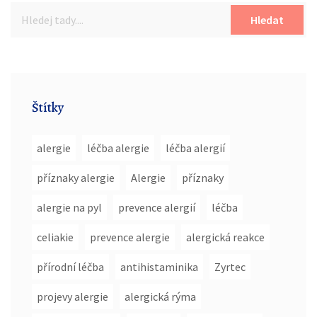
Hledat
Štítky
alergie
léčba alergie
léčba alergií
příznaky alergie
Alergie
příznaky
alergie na pyl
prevence alergií
léčba
celiakie
prevence alergie
alergická reakce
přírodní léčba
antihistaminika
Zyrtec
projevy alergie
alergická rýma