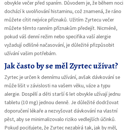
obvykle večer před spaním. Důvodem je, že během noci
dochází k uvolňování histaminu, což znamená, že ráno
můžete cítit nejvíce příznaků. Užitím Zyrtecu večer
můžete těmto ranním příznakům předejít. Nicméně,
pokud váš denní režim nebo specifika vaší alergie
vyžadují odlišné načasování, je důležité přizpůsobit
užívání vašim potřebám.
Jak často by se měl Zyrtec užívat?
Zyrtec je určen k dennímu užívání, avšak dávkování se
může lišit v závislosti na vašem věku, váze a typu
alergie. Dospělí a děti starší 6 let obvykle užívají jednu
tabletu (10 mg) jednou denně. Je důležité dodržovat
doporučení lékaře a nezvyšovat dávkování na vlastní
pěst, aby se minimalizovalo riziko vedlejších účinků.
Pokud pociťujete, že Zyrtec nezabírá tak, jak by měl,