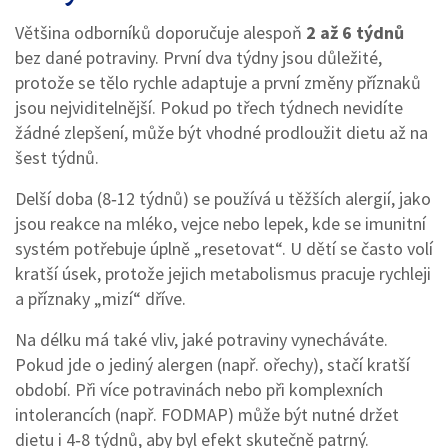
Většina odborníků doporučuje alespoň
2 až 6 týdnů
bez dané potraviny. První dva týdny jsou důležité,
protože se tělo rychle adaptuje a první změny příznaků
jsou nejviditelnější. Pokud po třech týdnech nevidíte
žádné zlepšení, může být vhodné prodloužit dietu až na
šest týdnů.
Delší doba (8‑12 týdnů) se používá u těžších alergií, jako
jsou reakce na mléko, vejce nebo lepek, kde se imunitní
systém potřebuje úplně „resetovat“. U dětí se často volí
kratší úsek, protože jejich metabolismus pracuje rychleji
a příznaky „mizí“ dříve.
Na délku má také vliv, jaké potraviny vynecháváte.
Pokud jde o jediný alergen (např. ořechy), stačí kratší
období. Při více potravinách nebo při komplexních
intolerancích (např. FODMAP) může být nutné držet
dietu i 4‑8 týdnů, aby byl efekt skutečně patrný.