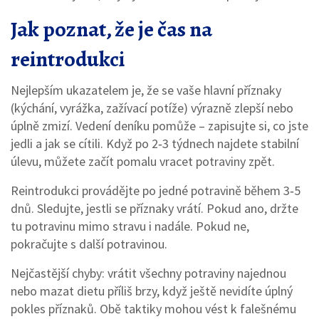
Jak poznat, že je čas na
reintrodukci
Nejlepším ukazatelem je, že se vaše hlavní příznaky
(kýchání, vyrážka, zažívací potíže) výrazně zlepší nebo
úplně zmizí. Vedení deníku pomůže – zapisujte si, co jste
jedli a jak se cítili. Když po 2‑3 týdnech najdete stabilní
úlevu, můžete začít pomalu vracet potraviny zpět.
Reintrodukci provádějte po jedné potravině během 3‑5
dnů. Sledujte, jestli se příznaky vrátí. Pokud ano, držte
tu potravinu mimo stravu i nadále. Pokud ne,
pokračujte s další potravinou.
Nejčastější chyby: vrátit všechny potraviny najednou
nebo mazat dietu příliš brzy, když ještě nevidíte úplný
pokles příznaků. Obě taktiky mohou vést k falešnému