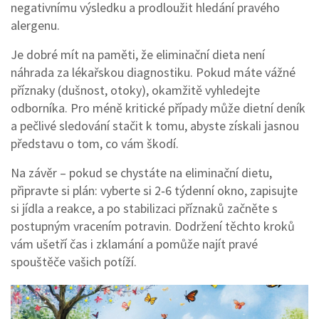
negativnímu výsledku a prodloužit hledání pravého
alergenu.
Je dobré mít na paměti, že eliminační dieta není
náhrada za lékařskou diagnostiku. Pokud máte vážné
příznaky (dušnost, otoky), okamžitě vyhledejte
odborníka. Pro méně kritické případy může dietní deník
a pečlivé sledování stačit k tomu, abyste získali jasnou
představu o tom, co vám škodí.
Na závěr – pokud se chystáte na eliminační dietu,
připravte si plán: vyberte si 2‑6 týdenní okno, zapisujte
si jídla a reakce, a po stabilizaci příznaků začněte s
postupným vracením potravin. Dodržení těchto kroků
vám ušetří čas i zklamání a pomůže najít pravé
spouštěče vašich potíží.