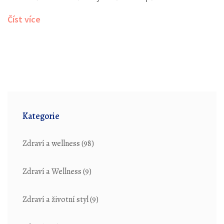
vitality, ale jen když víme, jak na ni správně. Ponoříme
Číst více
se do toho, jak poznat signály našeho těla a jak nastavit
délku diety, aby nám prospěla nejvíc. Také si povíme o
tom, jaký má vliv strava na naše každodenní pocity a
energii. Připravte se, že to dnes bude hodně osobní a
doufám, že vám mé zkušenosti a tipy pomohou najít
cestu k vaší vlastní eliminační dietě.
Kategorie
Zdraví a wellness
(98)
Zdraví a Wellness
(9)
Zdraví a životní styl
(9)