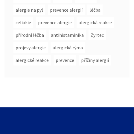
alergie na pyl
prevence alergií
léčba
celiakie
prevence alergie
alergická reakce
přírodní léčba
antihistaminika
Zyrtec
projevy alergie
alergická rýma
alergické reakce
prevence
příčiny alergií