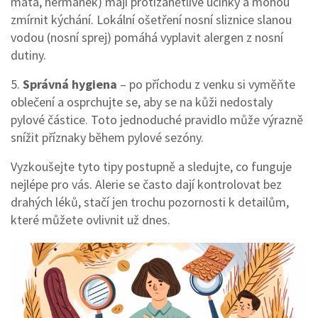
máta, heřmánek) mají protizánětlivé účinky a mohou
zmírnit kýchání. Lokální ošetření nosní sliznice slanou
vodou (nosní sprej) pomáhá vyplavit alergen z nosní
dutiny.
5.
Správná hygiena
– po příchodu z venku si vyměňte
oblečení a osprchujte se, aby se na kůži nedostaly
pylové částice. Toto jednoduché pravidlo může výrazně
snížit příznaky během pylové sezóny.
Vyzkoušejte tyto tipy postupně a sledujte, co funguje
nejlépe pro vás. Alerie se často dají kontrolovat bez
drahých léků, stačí jen trochu pozornosti k detailům,
které můžete ovlivnit už dnes.