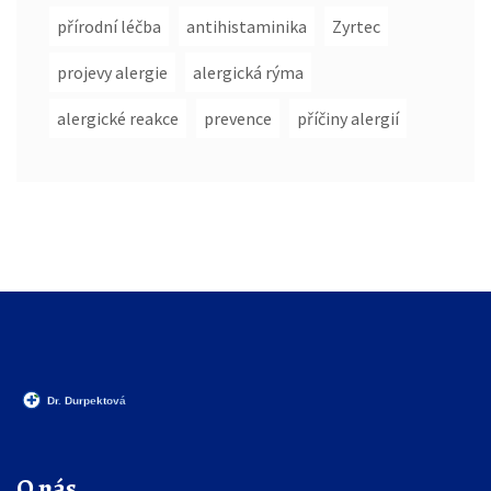
přírodní léčba
antihistaminika
Zyrtec
projevy alergie
alergická rýma
alergické reakce
prevence
příčiny alergií
O nás