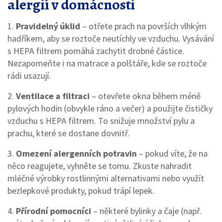
alergií v domácnosti
1.
Pravidelný úklid
– otřete prach na površích vlhkým
hadříkem, aby se roztoče neutíchly ve vzduchu. Vysávání
s HEPA filtrem pomáhá zachytit drobné částice.
Nezapomeňte i na matrace a polštáře, kde se roztoče
rádi usazují.
2.
Ventilace a filtraci
– otevřete okna během méně
pylových hodin (obvykle ráno a večer) a použijte čističky
vzduchu s HEPA filtrem. To snižuje množství pylu a
prachu, které se dostane dovnitř.
3.
Omezení alergenních potravin
– pokud víte, že na
něco reagujete, vyhněte se tomu. Zkuste nahradit
mléčné výrobky rostlinnými alternativami nebo využít
bezlepkové produkty, pokud trápí lepek.
4.
Přírodní pomocníci
– některé bylinky a čaje (např.