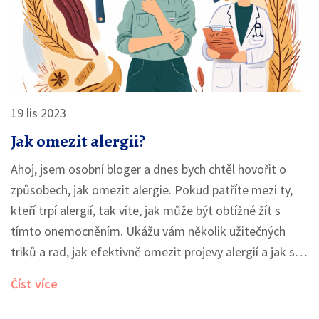
19 lis 2023
Jak omezit alergii?
Ahoj, jsem osobní bloger a dnes bych chtěl hovořit o
způsobech, jak omezit alergie. Pokud patříte mezi ty,
kteří trpí alergií, tak víte, jak může být obtížné žít s
tímto onemocněním. Ukážu vám několik užitečných
triků a rad, jak efektivně omezit projevy alergií a jak si
udržet zdravý životní styl, aniž by vás alergie omezila.
Číst více
Přidejte se ke mně a podívejte se na rady, které vám
mohou pomoci zlepšit váš každodenní život.