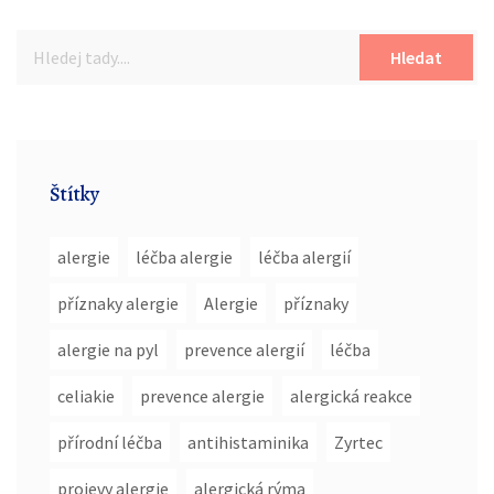
Hledat
Štítky
alergie
léčba alergie
léčba alergií
příznaky alergie
Alergie
příznaky
alergie na pyl
prevence alergií
léčba
celiakie
prevence alergie
alergická reakce
přírodní léčba
antihistaminika
Zyrtec
projevy alergie
alergická rýma