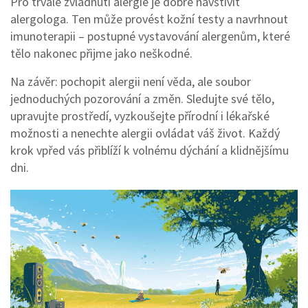
Pro trvalé zvládnutí alergie je dobré navštívit
alergologa. Ten může provést kožní testy a navrhnout
imunoterapii – postupné vystavování alergenům, které
tělo nakonec přijme jako neškodné.
Na závěr: pochopit alergii není věda, ale soubor
jednoduchých pozorování a změn. Sledujte své tělo,
upravujte prostředí, vyzkoušejte přírodní i lékařské
možnosti a nenechte alergii ovládat váš život. Každý
krok vpřed vás přiblíží k volnému dýchání a klidnějšímu
dni.