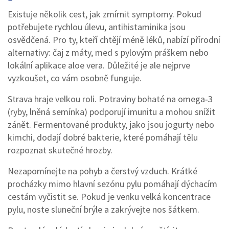
Existuje několik cest, jak zmírnit symptomy. Pokud
potřebujete rychlou úlevu, antihistaminika jsou
osvědčená. Pro ty, kteří chtějí méně léků, nabízí přírodní
alternativy: čaj z máty, med s pylovým práškem nebo
lokální aplikace aloe vera. Důležité je ale nejprve
vyzkoušet, co vám osobně funguje.
Strava hraje velkou roli. Potraviny bohaté na omega‑3
(ryby, lněná semínka) podporují imunitu a mohou snížit
zánět. Fermentované produkty, jako jsou jogurty nebo
kimchi, dodají dobré bakterie, které pomáhají tělu
rozpoznat skutečné hrozby.
Nezapomínejte na pohyb a čerstvý vzduch. Krátké
procházky mimo hlavní sezónu pylu pomáhají dýchacím
cestám vyčistit se. Pokud je venku velká koncentrace
pylu, noste sluneční brýle a zakrývejte nos šátkem.