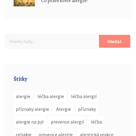
Co právě kvete alergie?
Hledat
Štítky
alergie
léčba alergie
léčba alergií
příznaky alergie
Alergie
příznaky
alergie na pyl
prevence alergií
léčba
celiakie
prevence alergie
alergická reakce