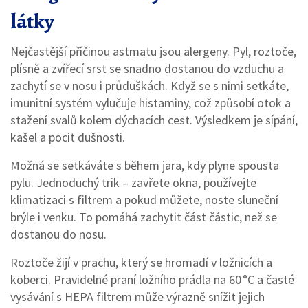
látky
Nejčastější příčinou astmatu jsou alergeny. Pyl, roztoče,
plísně a zvířecí srst se snadno dostanou do vzduchu a
zachytí se v nosu i průduškách. Když se s nimi setkáte,
imunitní systém vylučuje histaminy, což způsobí otok a
stažení svalů kolem dýchacích cest. Výsledkem je sípání,
kašel a pocit dušnosti.
Možná se setkáváte s během jara, kdy plyne spousta
pylu. Jednoduchý trik – zavřete okna, používejte
klimatizaci s filtrem a pokud můžete, noste sluneční
brýle i venku. To pomáhá zachytit část částic, než se
dostanou do nosu.
Roztoče žijí v prachu, který se hromadí v ložnicích a
koberci. Pravidelné praní ložního prádla na 60 °C a časté
vysávání s HEPA filtrem může výrazně snížit jejich