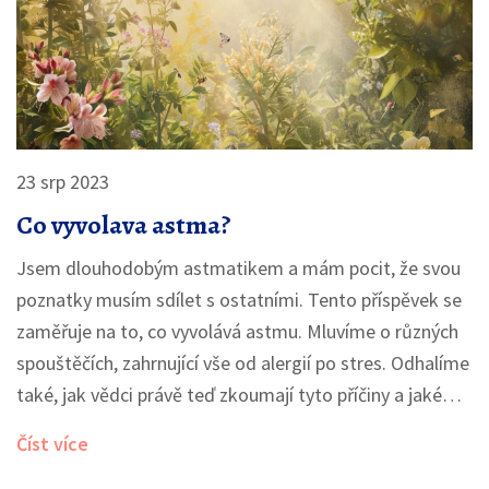
23 srp 2023
Co vyvolava astma?
Jsem dlouhodobým astmatikem a mám pocit, že svou
poznatky musím sdílet s ostatními. Tento příspěvek se
zaměřuje na to, co vyvolává astmu. Mluvíme o různých
spouštěčích, zahrnující vše od alergií po stres. Odhalíme
také, jak vědci právě teď zkoumají tyto příčiny a jaké
preventivní metody a léčby jsou k dispozici. Mám naději,
Číst více
že tato sdílení přispějí k lepšímu pochopení a léčení