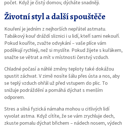
počet. Když je čistý domov, dýcháte snadněji.
Životní styl a další spouštěče
Kouření je jedním z nejhorších nepřátel astmatu.
Tabákový kouř dráždí sliznici i u lidí, kteří sami nekouří.
Pokud kouříte, zvažte odvykání – vaše plíce vám
poděkují rychleji, než si myslíte. Pokud žijete s kuřákem,
snažte se větrat a mít v místnosti čerstvý vzduch.
Chladné počasí a náhlé změny teploty také dokážou
spustit záchvat. V zimě nosíte šálu přes ústa a nos, aby
se teplý vzduch ohřál už před vstupem do plic. To
snižuje podráždění a pomáhá dýchat s menším
odporem.
Stres a silná fyzická námaha mohou u citlivých lidí
vyvolat astma. Když cítíte, že se vám zrychluje dech,
zkuste pomalu dýchat břichem – nádech nosem, výdech