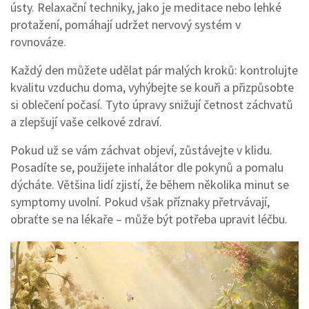
ústy. Relaxační techniky, jako je meditace nebo lehké
protažení, pomáhají udržet nervový systém v
rovnováze.
Každý den můžete udělat pár malých kroků: kontrolujte
kvalitu vzduchu doma, vyhýbejte se kouři a přizpůsobte
si oblečení počasí. Tyto úpravy snižují četnost záchvatů
a zlepšují vaše celkové zdraví.
Pokud už se vám záchvat objeví, zůstávejte v klidu.
Posadíte se, použijete inhalátor dle pokynů a pomalu
dýcháte. Většina lidí zjistí, že během několika minut se
symptomy uvolní. Pokud však příznaky přetrvávají,
obraťte se na lékaře – může být potřeba upravit léčbu.