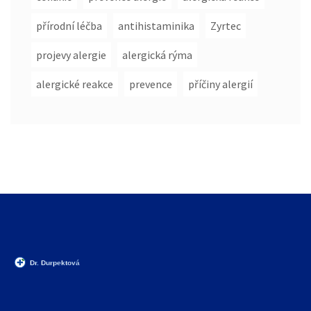
přírodní léčba
antihistaminika
Zyrtec
projevy alergie
alergická rýma
alergické reakce
prevence
příčiny alergií