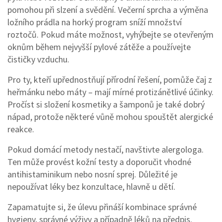
pomohou při slzení a svědění. Večerní sprcha a výměna
ložního prádla na horký program sníží množství
roztočů. Pokud máte možnost, vyhýbejte se otevřeným
oknům během nejvyšší pylové zátěže a používejte
čističky vzduchu.
Pro ty, kteří upřednostňují přírodní řešení, pomůže čaj z
heřmánku nebo máty – mají mírné protizánětlivé účinky.
Pročíst si složení kosmetiky a šamponů je také dobrý
nápad, protože některé vůně mohou spouštět alergické
reakce.
Pokud domácí metody nestačí, navštivte alergologa.
Ten může provést kožní testy a doporučit vhodné
antihistaminikum nebo nosní sprej. Důležité je
nepoužívat léky bez konzultace, hlavně u dětí.
Zapamatujte si, že úlevu přináší kombinace správné
hygieny, správné výživy a případně léků na předpis.