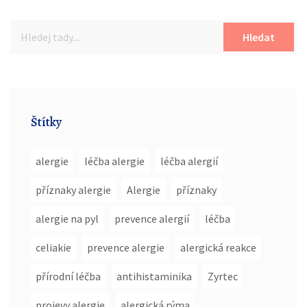
Hledat
Štítky
alergie
léčba alergie
léčba alergií
příznaky alergie
Alergie
příznaky
alergie na pyl
prevence alergií
léčba
celiakie
prevence alergie
alergická reakce
přírodní léčba
antihistaminika
Zyrtec
projevy alergie
alergická rýma