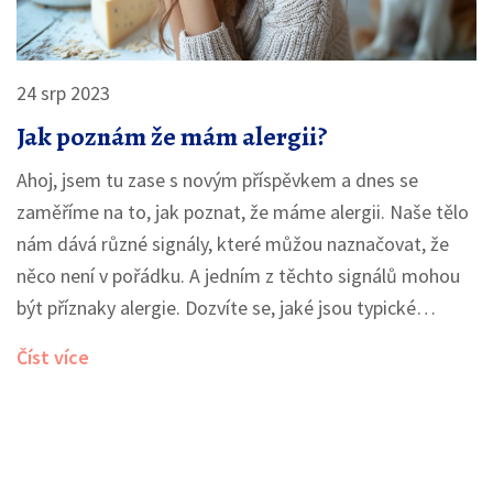
24 srp 2023
Jak poznám že mám alergii?
Ahoj, jsem tu zase s novým příspěvkem a dnes se
zaměříme na to, jak poznat, že máme alergii. Naše tělo
nám dává různé signály, které můžou naznačovat, že
něco není v pořádku. A jedním z těchto signálů mohou
být příznaky alergie. Dozvíte se, jaké jsou typické
symptomy alergie a jak s nimi bojovat. Připojte se ke
Číst více
mně a zjistěte, jak vaše tělo může reagovat na různé
alergeny a jak se s tím vyrovnat.