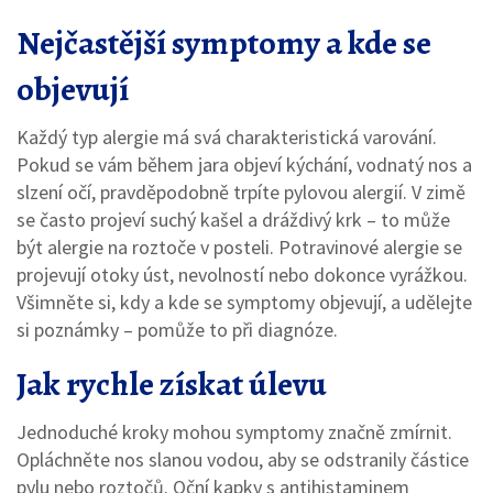
Nejčastější symptomy a kde se
objevují
Každý typ alergie má svá charakteristická varování.
Pokud se vám během jara objeví kýchání, vodnatý nos a
slzení očí, pravděpodobně trpíte pylovou alergií. V zimě
se často projeví suchý kašel a dráždivý krk – to může
být alergie na roztoče v posteli. Potravinové alergie se
projevují otoky úst, nevolností nebo dokonce vyrážkou.
Všimněte si, kdy a kde se symptomy objevují, a udělejte
si poznámky – pomůže to při diagnóze.
Jak rychle získat úlevu
Jednoduché kroky mohou symptomy značně zmírnit.
Opláchněte nos slanou vodou, aby se odstranily částice
pylu nebo roztočů. Oční kapky s antihistaminem