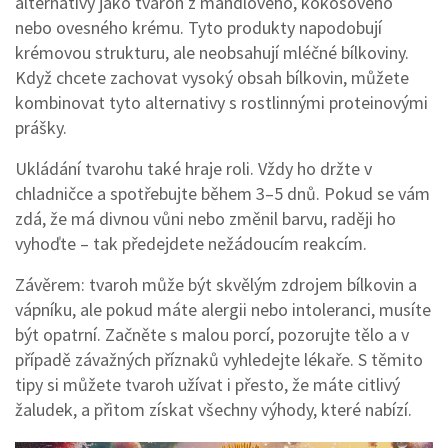
alternativy jako tvaroh z mandlového, kokosového
nebo ovesného krému. Tyto produkty napodobují
krémovou strukturu, ale neobsahují mléčné bílkoviny.
Když chcete zachovat vysoký obsah bílkovin, můžete
kombinovat tyto alternativy s rostlinnými proteinovými
prášky.
Ukládání tvarohu také hraje roli. Vždy ho držte v
chladničce a spotřebujte během 3–5 dnů. Pokud se vám
zdá, že má divnou vůni nebo změnil barvu, raději ho
vyhoďte – tak předejdete nežádoucím reakcím.
Závěrem: tvaroh může být skvělým zdrojem bílkovin a
vápníku, ale pokud máte alergii nebo intoleranci, musíte
být opatrní. Začněte s malou porcí, pozorujte tělo a v
případě závažných příznaků vyhledejte lékaře. S těmito
tipy si můžete tvaroh užívat i přesto, že máte citlivý
žaludek, a přitom získat všechny výhody, které nabízí.