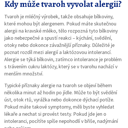
Kdy může tvaroh vyvolat alergii?
Tvaroh je mléčný výrobek, takže obsahuje bílkoviny,
které mohou být alergenem. Pokud máte skutečnou
alergii na kravské mléko, tělo rozpozná tyto bílkoviny
jako nebezpečné a spustí reakci – kýchání, svědění,
otoky nebo dokonce závažnější příznaky. Důležité je
poznat rozdíl mezi alergií a laktózovou intolerancí.
Alergie se týká bílkovin, zatímco intolerance je problém
s trávením cukru laktózy, který se v tvarohu nachází v
menším množství.
Typické příznaky alergie na tvaroh se objeví během
několika minut až hodin po jídle. Může to být svědění
úst, otok rtů, vyrážka nebo dokonce dýchací potíže.
Pokud máte takové symptomy, měli byste vyhledat
lékaře a nechat si provést testy. Pokud jde jen o
intoleranci, pocítíte spíše nepohodlí v břiše, nadýmání