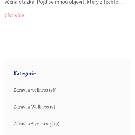
věčná otázka. Pojď se mnou objevit, který z těchto
dvou oblíbených mléčných výrobků je lepší volbou pro
Číst více
tvůj životní styl a zdraví.
Kategorie
Zdraví a wellness
(98)
Zdraví a Wellness
(9)
Zdraví a životní styl
(9)