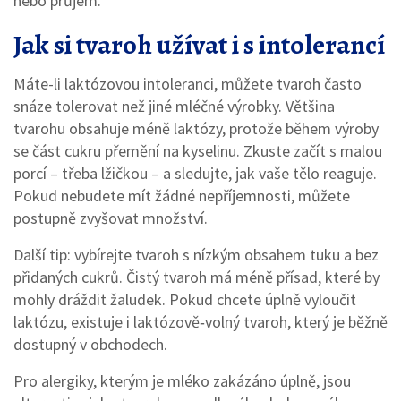
nebo průjem.
Jak si tvaroh užívat i s intolerancí
Máte-li laktózovou intoleranci, můžete tvaroh často
snáze tolerovat než jiné mléčné výrobky. Většina
tvarohu obsahuje méně laktózy, protože během výroby
se část cukru přemění na kyselinu. Zkuste začít s malou
porcí – třeba lžičkou – a sledujte, jak vaše tělo reaguje.
Pokud nebudete mít žádné nepříjemnosti, můžete
postupně zvyšovat množství.
Další tip: vybírejte tvaroh s nízkým obsahem tuku a bez
přidaných cukrů. Čistý tvaroh má méně přísad, které by
mohly dráždit žaludek. Pokud chcete úplně vyloučit
laktózu, existuje i laktózově‑volný tvaroh, který je běžně
dostupný v obchodech.
Pro alergiky, kterým je mléko zakázáno úplně, jsou