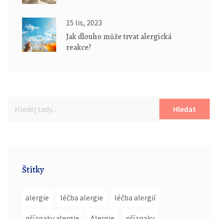
15 lis, 2023
Jak dlouho může trvat alergická
reakce?
Hledat
Štítky
alergie
léčba alergie
léčba alergií
příznaky alergie
Alergie
příznaky