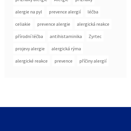
alergie na pyl
prevence alergií
léčba
celiakie
prevence alergie
alergická reakce
přírodní léčba
antihistaminika
Zyrtec
projevy alergie
alergická rýma
alergické reakce
prevence
příčiny alergií