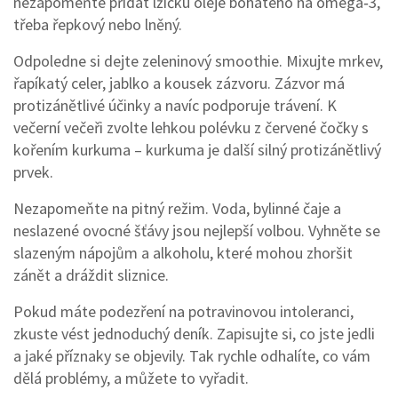
nezapomeňte přidat lžičku oleje bohatého na omega‑3,
třeba řepkový nebo lněný.
Odpoledne si dejte zeleninový smoothie. Mixujte mrkev,
řapíkatý celer, jablko a kousek zázvoru. Zázvor má
protizánětlivé účinky a navíc podporuje trávení. K
večerní večeři zvolte lehkou polévku z červené čočky s
kořením kurkuma – kurkuma je další silný protizánětlivý
prvek.
Nezapomeňte na pitný režim. Voda, bylinné čaje a
neslazené ovocné šťávy jsou nejlepší volbou. Vyhněte se
slazeným nápojům a alkoholu, které mohou zhoršit
zánět a dráždit sliznice.
Pokud máte podezření na potravinovou intoleranci,
zkuste vést jednoduchý deník. Zapisujte si, co jste jedli
a jaké příznaky se objevily. Tak rychle odhalíte, co vám
dělá problémy, a můžete to vyřadit.