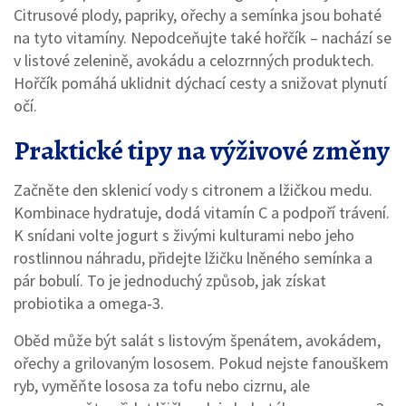
Citrusové plody, papriky, ořechy a semínka jsou bohaté
na tyto vitamíny. Nepodceňujte také hořčík – nachází se
v listové zelenině, avokádu a celozrnných produktech.
Hořčík pomáhá uklidnit dýchací cesty a snižovat plynutí
očí.
Praktické tipy na výživové změny
Začněte den sklenicí vody s citronem a lžičkou medu.
Kombinace hydratuje, dodá vitamín C a podpoří trávení.
K snídani volte jogurt s živými kulturami nebo jeho
rostlinnou náhradu, přidejte lžičku lněného semínka a
pár bobulí. To je jednoduchý způsob, jak získat
probiotika a omega‑3.
Oběd může být salát s listovým špenátem, avokádem,
ořechy a grilovaným lososem. Pokud nejste fanouškem
ryb, vyměňte lososa za tofu nebo cizrnu, ale