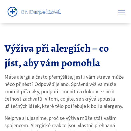
Výživa při alergiích – co
jíst, aby vám pomohla
Máte alergii a často přemýšlíte, jestli vám strava může
něco přinést? Odpověď je ano. Správná výživa může
zmírnit příznaky, podpořit imunitu a dokonce snížit
četnost záchvatů. V tom, co jíte, se skrývá spousta
užitečných látek, které tělo potřebuje k boji s alergeny.
Nejprve si ujasníme, proč se výživa může stát vaším
spojencem. Alergické reakce jsou vlastně přehnaná