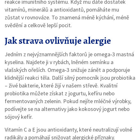
reakce imunitního systému. Když mu dáte dostatek
vitamínů, minerálů a antioxidantů, pomáháte mu
zůstat v rovnováze. To znamená méně kýchání, méně
svědění a celkově lepší pocit.
Jak strava ovlivňuje alergie
Jedním z nejvýznamnějších faktorů je omega‑3 mastná
kyselina. Najdete ji v rybách, lněném semínku a
vlašských ořeších. Omega‑3 snižuje zánět a podporuje
klidnější reakci těla. Další silný pomocník jsou probiotika
– živé bakterie, které žijí v našem střevě. Kvalitní
probiotika můžete získat z jogurtu, kefíru nebo
fermentovaných zelenin. Pokud nejíte mléčné výrobky,
podívejte se na alternativy jako kokosový jogurt nebo
sójový kefír.
Vitamín C a E jsou antioxidanty, které neutralizují volné
radikály a pomáhají snižovat alergické příznaky.