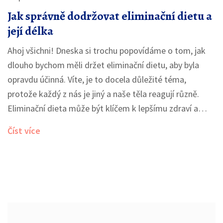
Jak správně dodržovat eliminační dietu a
její délka
Ahoj všichni! Dneska si trochu popovídáme o tom, jak
dlouho bychom měli držet eliminační dietu, aby byla
opravdu účinná. Víte, je to docela důležité téma,
protože každý z nás je jiný a naše těla reagují různě.
Eliminační dieta může být klíčem k lepšímu zdraví a
vitality, ale jen když víme, jak na ni správně. Ponoříme
Číst více
se do toho, jak poznat signály našeho těla a jak nastavit
délku diety, aby nám prospěla nejvíc. Také si povíme o
tom, jaký má vliv strava na naše každodenní pocity a
energii. Připravte se, že to dnes bude hodně osobní a
doufám, že vám mé zkušenosti a tipy pomohou najít
cestu k vaší vlastní eliminační dietě.