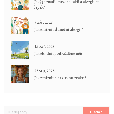
Jaký je rozdíl mezi celiakii a alergii na
lepek?
7 zář, 2023
Jak zmírnit sluneční alergii?
15 zář, 2023
Jak zklidnit podrážděné očí?
23 srp, 2023
Jak zmirnit alergickou reakci?
Hledat