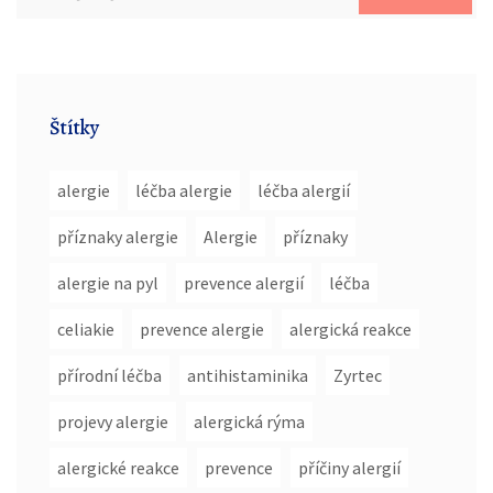
Štítky
alergie
léčba alergie
léčba alergií
příznaky alergie
Alergie
příznaky
alergie na pyl
prevence alergií
léčba
celiakie
prevence alergie
alergická reakce
přírodní léčba
antihistaminika
Zyrtec
projevy alergie
alergická rýma
alergické reakce
prevence
příčiny alergií