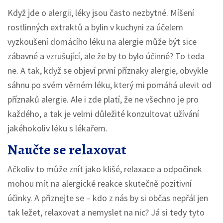
Když jde o alergii, léky jsou často nezbytné. Míšení
rostlinných extraktů a bylin v kuchyni za účelem
vyzkoušení domácího léku na alergie může být sice
zábavné a vzrušující, ale že by to bylo účinné? To teda
ne. A tak, když se objeví první příznaky alergie, obvykle
sáhnu po svém věrném léku, který mi pomáhá ulevit od
příznaků alergie. Ale i zde platí, že ne všechno je pro
každého, a tak je velmi důležité konzultovat užívání
jakéhokoliv léku s lékařem.
Naučte se relaxovat
Ačkoliv to může znít jako klišé, relaxace a odpočinek
mohou mít na alergické reakce skutečně pozitivní
účinky. A přiznejte se – kdo z nás by si občas nepřál jen
tak ležet, relaxovat a nemyslet na nic? Já si tedy tyto