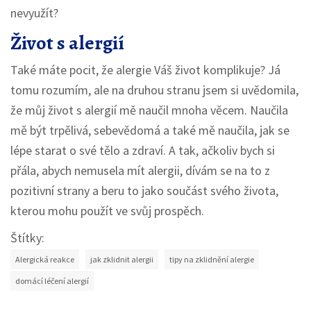
nevyužít?
Život s alergií
Také máte pocit, že alergie Váš život komplikuje? Já
tomu rozumím, ale na druhou stranu jsem si uvědomila,
že můj život s alergií mě naučil mnoha věcem. Naučila
mě být trpělivá, sebevědomá a také mě naučila, jak se
lépe starat o své tělo a zdraví. A tak, ačkoliv bych si
přála, abych nemusela mít alergii, dívám se na to z
pozitivní strany a beru to jako součást svého života,
kterou mohu použít ve svůj prospěch.
Štítky:
Alergická reakce
jak zklidnit alergii
tipy na zklidnění alergie
domácí léčení alergií