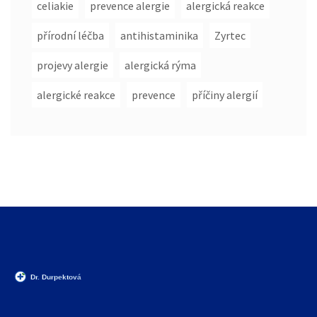
celiakie
prevence alergie
alergická reakce
přírodní léčba
antihistaminika
Zyrtec
projevy alergie
alergická rýma
alergické reakce
prevence
příčiny alergií