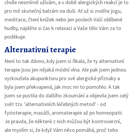
chvíle nesmírně užívám, a v době alergických reakcí je to
pro mě skutečný balzám na duši. Ať už si zvolíte jogu,
meditace, čtení knížek nebo jen poslech Vaší oblíbené
hudby, najděte si čas k relaxaci a Vaše tělo Vám za to
poděkuje.
Alternativní terapie
Není to tak dávno, kdy jsem si říkala, že ty alternativní
terapie jsou jen nějaká módní vlna. Ale pak jsem jednou
vyzkoušela akupunkturu pro své alergické příznaky a
byla jsem překvapená, jak moc mi to pomohlo. A tak
jsem se pustila do dalšího zkoumání a objevila jsem celý
svět tzv. 'alternativních léčebných metod' - od
fyzioterapie, masáží, aromaterapie až po homeopatii.
Je pravda, že některé z nich můžou být kontroverzní,
ale myslím si, že když Vám něco pomáhá, proč toho