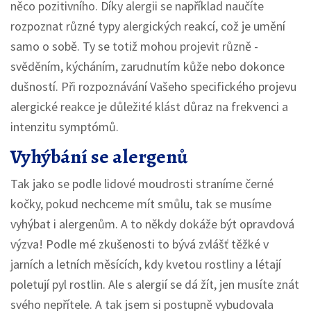
něco pozitivního. Díky alergii se například naučíte
rozpoznat různé typy alergických reakcí, což je umění
samo o sobě. Ty se totiž mohou projevit různě -
svěděním, kýcháním, zarudnutím kůže nebo dokonce
dušností. Při rozpoznávání Vašeho specifického projevu
alergické reakce je důležité klást důraz na frekvenci a
intenzitu symptómů.
Vyhýbání se alergenů
Tak jako se podle lidové moudrosti straníme černé
kočky, pokud nechceme mít smůlu, tak se musíme
vyhýbat i alergenům. A to někdy dokáže být opravdová
výzva! Podle mé zkušenosti to bývá zvlášť těžké v
jarních a letních měsících, kdy kvetou rostliny a létají
poletují pyl rostlin. Ale s alergií se dá žít, jen musíte znát
svého nepřítele. A tak jsem si postupně vybudovala