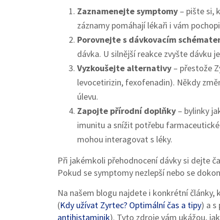
Zaznamenejte symptomy
– pište si, 
záznamy pomáhají lékaři i vám pochopi
Porovnejte s dávkovacím schémat
dávka. U silnější reakce zvyšte dávku j
Vyzkoušejte alternativy
– přestože Zyr
levocetirizin, fexofenadin). Někdy změ
úlevu.
Zapojte přírodní doplňky
– bylinky j
imunitu a snížit potřebu farmaceutické 
mohou interagovat s léky.
Při jakémkoli přehodnocení dávky si dejte čas
Pokud se symptomy nezlepší nebo se dokonc
Na našem blogu najdete i konkrétní články
(
Kdy užívat Zyrtec? Optimální čas a tipy
) a s
antihistaminik
). Tyto zdroje vám ukážou, jak