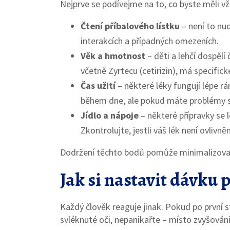
Nejprve se podívejme na to, co byste měli v
Čtení příbalového lístku
– není to nud
interakcích a případných omezeních.
Věk a hmotnost
– děti a lehčí dospělí
včetně Zyrtecu (cetirizin), má specific
Čas užití
– některé léky fungují lépe rá
během dne, ale pokud máte problémy s
Jídlo a nápoje
– některé přípravky se l
Zkontrolujte, jestli váš lék není ovlivně
Dodržení těchto bodů pomůže minimalizovat ne
Jak si nastavit dávku 
Každý člověk reaguje jinak. Pokud po první 
svléknuté oči, nepanikařte – místo zvyšování