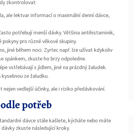
ždy zkontrolovat:
a, ale lektvar informací o maximální denní dávce,
 často potřebují menší dávky. Většina antihistaminik,
ké pokyny pro různé věkové skupiny.
no, jiné během noci. Zyrtec např. lze užívat kdykoliv
e spánkem, zkuste ho brzy odpoledne.
épe vstřebávají s jídlem, jiné na prázdný žaludek.
n kyselinou ze žaludku.
jen vedlejší účinky, ale i riziko předávkování.
podle potřeb
standardní dávce stále kašlete, kýcháte nebo máte
 dávky zkuste následující kroky.