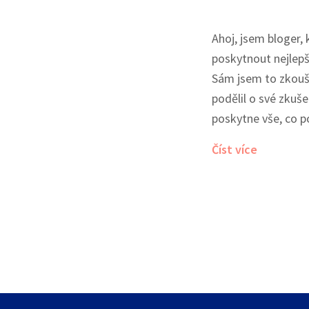
Ahoj, jsem bloger, 
poskytnout nejlep
Sám jsem to zkouše
podělil o své zkuš
poskytne vše, co p
správně a bezpečn
Číst více
pomůže vám přede
Informace v článku
osobní zkušenosti,
odborných názorec