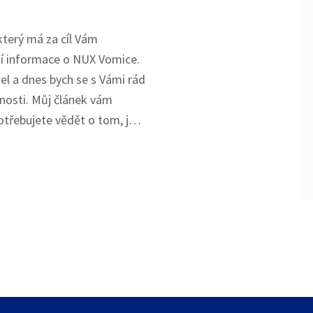
který má za cíl Vám
ší informace o NUX Vomice.
l a dnes bych se s Vámi rád
enosti. Můj článek vám
otřebujete vědět o tom, jak
ě užívat NUX Vomica, a
jít nežádoucím účinkům.
 jsou založené na mé
 důvěryhodných zdrojích a
h.