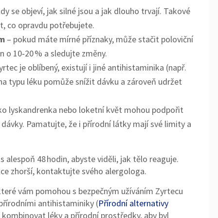
kdy se objeví, jak silné jsou a jak dlouho trvají. Takové
t, co opravdu potřebujete.
em
– pokud máte mírné příznaky, může stačit poloviční
en o 10‑20 % a sledujte změny.
tec je oblíbený, existují i jiné antihistaminika (např.
na typu léku pomůže snížit dávku a zároveň udržet
ako lyskandrenka nebo loketní květ mohou podpořit
dávky. Pamatujte, že i přírodní látky mají své limity a
 alespoň 48 hodin, abyste viděli, jak tělo reaguje.
e zhorší, kontaktujte svého alergologa.
, které vám pomohou s bezpečným užíváním Zyrtecu
 přírodními antihistaminiky (
Přírodní alternativy
 kombinovat léky a přírodní prostředky, aby byl