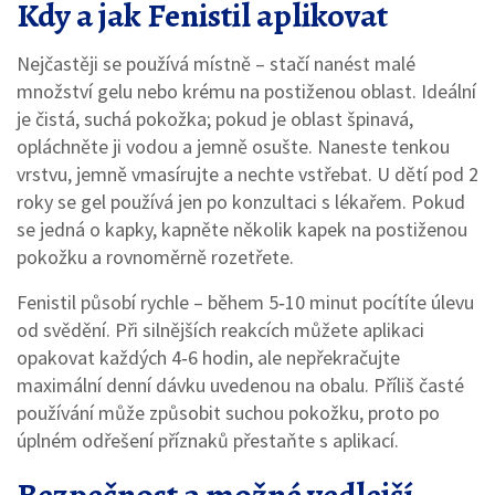
Kdy a jak Fenistil aplikovat
Nejčastěji se používá místně – stačí nanést malé
množství gelu nebo krému na postiženou oblast. Ideální
je čistá, suchá pokožka; pokud je oblast špinavá,
opláchněte ji vodou a jemně osušte. Naneste tenkou
vrstvu, jemně vmasírujte a nechte vstřebat. U dětí pod 2
roky se gel používá jen po konzultaci s lékařem. Pokud
se jedná o kapky, kapněte několik kapek na postiženou
pokožku a rovnoměrně rozetřete.
Fenistil působí rychle – během 5‑10 minut pocítíte úlevu
od svědění. Při silnějších reakcích můžete aplikaci
opakovat každých 4‑6 hodin, ale nepřekračujte
maximální denní dávku uvedenou na obalu. Příliš časté
používání může způsobit suchou pokožku, proto po
úplném odřešení příznaků přestaňte s aplikací.