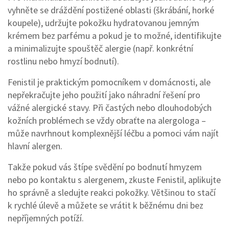
vyhněte se dráždění postižené oblasti (škrábání, horké
koupele), udržujte pokožku hydratovanou jemným
krémem bez parfému a pokud je to možné, identifikujte
a minimalizujte spouštěč alergie (např. konkrétní
rostlinu nebo hmyzí bodnutí).
Fenistil je praktickým pomocníkem v domácnosti, ale
nepřekračujte jeho použití jako náhradní řešení pro
vážné alergické stavy. Při častých nebo dlouhodobých
kožních problémech se vždy obraťte na alergologa –
může navrhnout komplexnější léčbu a pomoci vám najít
hlavní alergen.
Takže pokud vás štípe svědění po bodnutí hmyzem
nebo po kontaktu s alergenem, zkuste Fenistil, aplikujte
ho správně a sledujte reakci pokožky. Většinou to stačí
k rychlé úlevě a můžete se vrátit k běžnému dni bez
nepříjemných potíží.