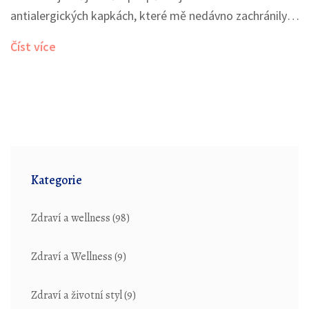
antialergických kapkách, které mě nedávno zachránily.
Popsala jsem zde, jak rychle zabírají a jak dlouho jejich
Číst více
účinek trvá. Doufám, že se vám bude číst příjemně a že
informace pomohou i vám.
Kategorie
Zdraví a wellness
(98)
Zdraví a Wellness
(9)
Zdraví a životní styl
(9)