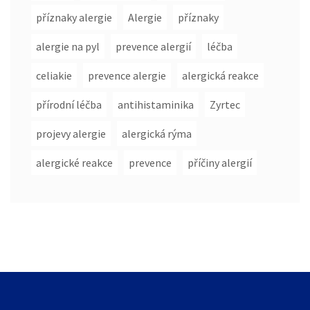
příznaky alergie
Alergie
příznaky
alergie na pyl
prevence alergií
léčba
celiakie
prevence alergie
alergická reakce
přírodní léčba
antihistaminika
Zyrtec
projevy alergie
alergická rýma
alergické reakce
prevence
příčiny alergií