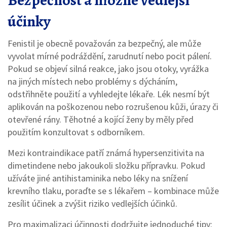
Bezpečnost a možné vedlejší
účinky
Fenistil je obecně považován za bezpečný, ale může
vyvolat mírné podráždění, zarudnutí nebo pocit pálení.
Pokud se objeví silná reakce, jako jsou otoky, vyrážka
na jiných místech nebo problémy s dýcháním,
odstřihněte použití a vyhledejte lékaře. Lék nesmí být
aplikován na poškozenou nebo rozrušenou kůži, úrazy či
otevřené rány. Těhotné a kojící ženy by měly před
použitím konzultovat s odborníkem.
Mezi kontraindikace patří známá hypersenzitivita na
dimetindene nebo jakoukoli složku přípravku. Pokud
užíváte jiné antihistaminika nebo léky na snížení
krevního tlaku, poraďte se s lékařem – kombinace může
zesílit účinek a zvýšit riziko vedlejších účinků.
Pro maximalizaci účinnosti dodržujte jednoduché tipy: