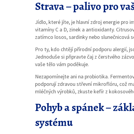
Strava – palivo pro va
Jídlo, které jíte, je hlavní zdroj energie pr
vitamíny C a D, zinek a antioxidanty. Citrusov
zatímco losos, sardinky nebo slunečnicová 
Pro ty, kdo chtějí přírodní podporu alergií, 
Jednoduše si připravte čaj z čerstvého zázv
vaše tělo vám poděkuje.
Nezapomínejte ani na probiotika. Fermentova
podporují zdravou střevní mikroflóru, což m
mléčných výrobků, zkuste kefír z kokosovéh
Pohyb a spánek – zák
systému