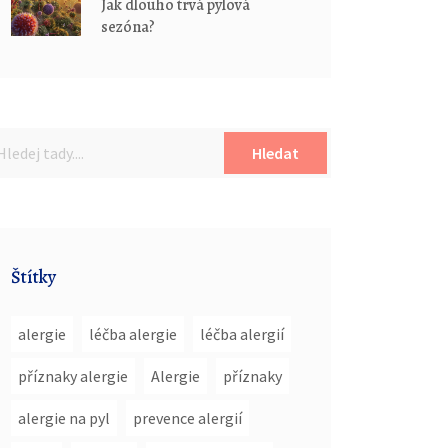
Jak dlouho trvá pylová
sezóna?
Hledat
Štítky
alergie
léčba alergie
léčba alergií
příznaky alergie
Alergie
příznaky
alergie na pyl
prevence alergií