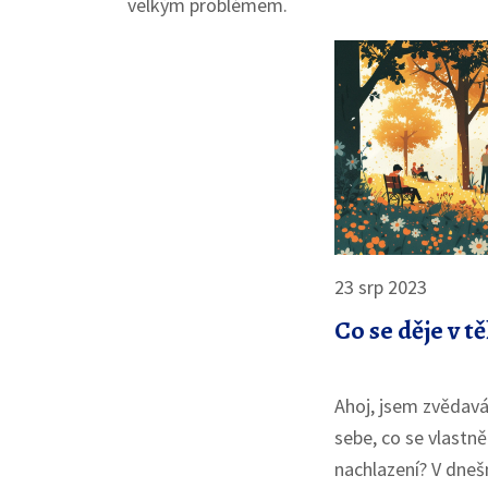
velkým problémem.
23 srp 2023
Co se děje v t
Ahoj, jsem zvědavá
sebe, co se vlastně
nachlazení? V dne