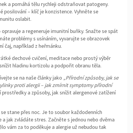
vinek a pomáhá tělu rychleji odstraňovat patogeny.
é posilování – klíč je konzistence. Vyhněte se
unitu oslabit.
o opravuje a regeneruje imunitní buňky. Snažte se spát
 máte problémy s usínáním, vyvarujte se obrazovek
í čaj, například z heřmánku.
Krátké dechové cvičení, meditace nebo prostý výběr
ížit hladinu kortizolu a podpořit obranu těla.
ívejte se na naše články jako
„Přírodní způsoby, jak se
ylinky proti alergii – jak zmírnit symptomy přírodní
í prostředky a způsoby, jak snížit alergenové zatížení
o se stane přes noc. Je to soubor každodenních
íte a jak zvládáte stres. Začněte s jednou nebo dvěma
ělo vám za to poděkuje a alergie už nebudou tak