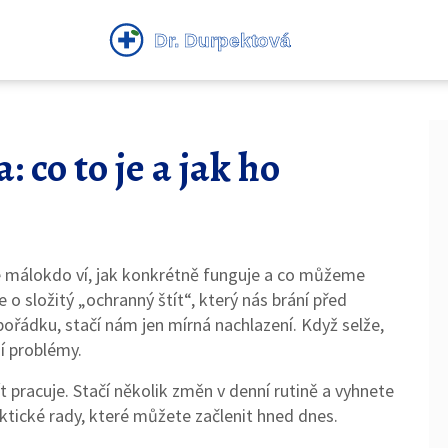
 co to je a jak ho
le málokdo ví, jak konkrétně funguje a co můžeme
e o složitý „ochranný štít“, který nás brání před
pořádku, stačí nám jen mírná nachlazení. Když selže,
í problémy.
t pracuje. Stačí několik změn v denní rutině a vyhnete
tické rady, které můžete začlenit hned dnes.