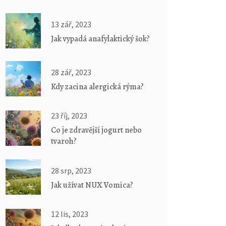
13 zář, 2023
Jak vypadá anafylaktický šok?
28 zář, 2023
Kdy zacina alergická rýma?
23 říj, 2023
Co je zdravější jogurt nebo
tvaroh?
28 srp, 2023
Jak užívat NUX Vomica?
12 lis, 2023