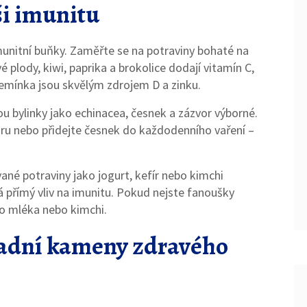
ši imunitu
o imunitní buňky. Zaměřte se na potraviny bohaté na
é plody, kiwi, paprika a brokolice dodají vitamín C,
semínka jsou skvělým zdrojem D a zinku.
jsou bylinky jako echinacea, česnek a zázvor výborné.
oru nebo přidejte česnek do každodenního vaření –
né potraviny jako jogurt, kefír nebo kimchi
á přímý vliv na imunitu. Pokud nejste fanoušky
o mléka nebo kimchi.
ladní kameny zdravého