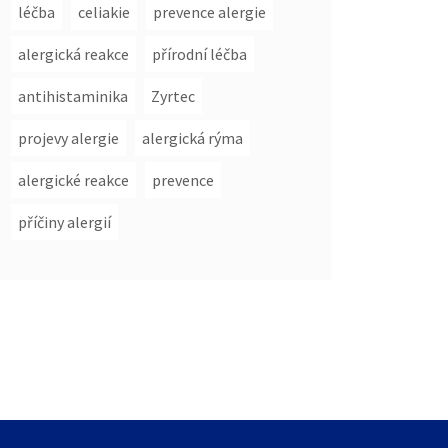
léčba
celiakie
prevence alergie
alergická reakce
přírodní léčba
antihistaminika
Zyrtec
projevy alergie
alergická rýma
alergické reakce
prevence
příčiny alergií