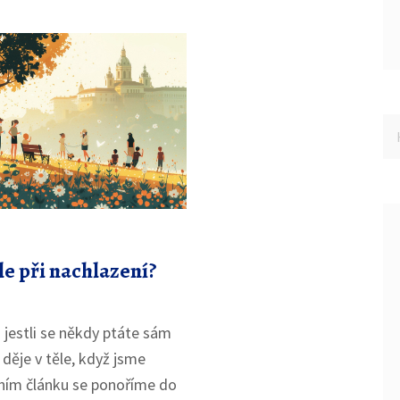
ěle při nachlazení?
 jestli se někdy ptáte sám
 děje v těle, když jsme
šním článku se ponoříme do