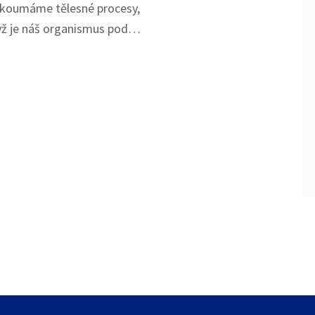
zkoumáme tělesné procesy,
yž je náš organismus pod
ystém těla je něco
zajímavého. Proto vám
ý rozbor symptomatologie
e to fascinující jízda, tak
ďme na to společně!