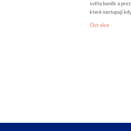
světa buněk a pro
které nastupují kd
útokem. Obranný s
Číst více
úžasného a velmi 
přináším přehledn
během nachlazení. J
se připojte a poje