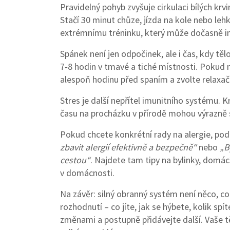
Pravidelný pohyb zvyšuje cirkulaci bílých kr
Stačí 30 minut chůze, jízda na kole nebo lehk
extrémnímu tréninku, který může dočasně im
Spánek není jen odpočinek, ale i čas, kdy těl
7‑8 hodin v tmavé a tiché místnosti. Pokud
alespoň hodinu před spaním a zvolte relaxačn
Stres je další nepřítel imunitního systému. 
času na procházku v přírodě mohou výrazně sn
Pokud chcete konkrétní rady na alergie, pod
zbavit alergií efektivně a bezpečně“
nebo
„B
cestou“
. Najdete tam tipy na bylinky, domác
v domácnosti.
Na závěr: silný obranný systém není něco, c
rozhodnutí – co jíte, jak se hýbete, kolik sp
změnami a postupně přidávejte další. Vaše t