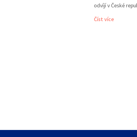
odvíjí v České repu
nejlépe reagovat. 
Číst více
alergie na břízu, 
účinnými způsoby, 
alergických reakcí.