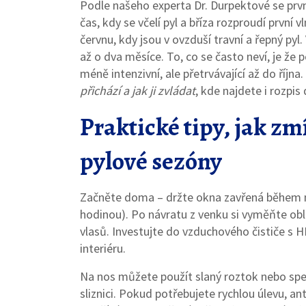
Podle našeho experta Dr. Durpektové se první
čas, kdy se včelí pyl a bříza rozproudí první
červnu, kdy jsou v ovzduší travní a řepný p
až o dva měsíce. To, co se často neví, je že
méně intenzivní, ale přetrvávající až do říjn
přichází a jak ji zvládat
, kde najdete i rozpis
Praktické tipy, jak z
pylové sezóny
Začněte doma – držte okna zavřená během ne
hodinou). Po návratu z venku si vyměňte oble
vlasů. Investujte do vzduchového čističe s 
interiéru.
Na nos můžete použít slaný roztok nebo speci
sliznici. Pokud potřebujete rychlou úlevu, a