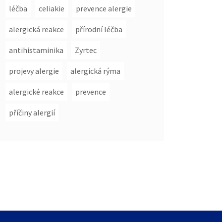
léčba
celiakie
prevence alergie
alergická reakce
přírodní léčba
antihistaminika
Zyrtec
projevy alergie
alergická rýma
alergické reakce
prevence
příčiny alergií