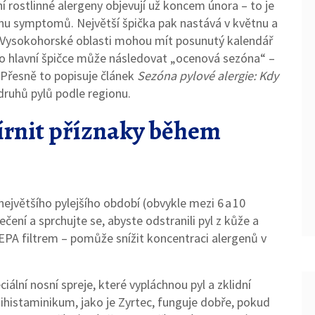
 rostlinné alergeny objevují už koncem února – to je
 vlnu symptomů. Největší špička pak nastává v květnu a
yl. Vysokohorské oblasti mohou mít posunutý kalendář
 po hlavní špičce může následovat „ocenová sezóna“ –
a. Přesně to popisuje článek
Sezóna pylové alergie: Kdy
 druhů pylů podle regionu.
mírnit příznaky během
jvětšího pylejšího období (obvykle mezi 6 a 10
čení a sprchujte se, abyste odstranili pyl z kůže a
HEPA filtrem – pomůže snížit koncentraci alergenů v
ální nosní spreje, které vypláchnou pyl a zklidní
ntihistaminikum, jako je Zyrtec, funguje dobře, pokud