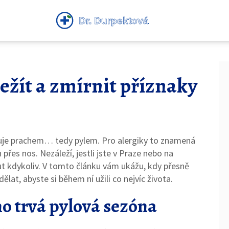
řežít a zmírnit příznaky
lňuje prachem… tedy pylem. Pro alergiky to znamená
n přes nos. Nezáleží, jestli jste v Praze nebo na
 kdykoliv. V tomto článku vám ukážu, kdy přesně
lat, abyste si během ní užili co nejvíc života.
ho trvá pylová sezóna