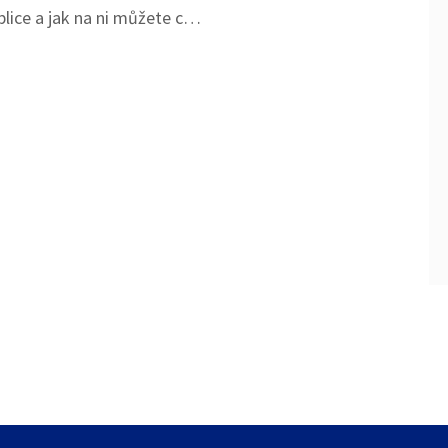
blice a jak na ni můžete co
Seznamte se s příznaky
metodami prevence a
jak si ulevit od nepříjemných