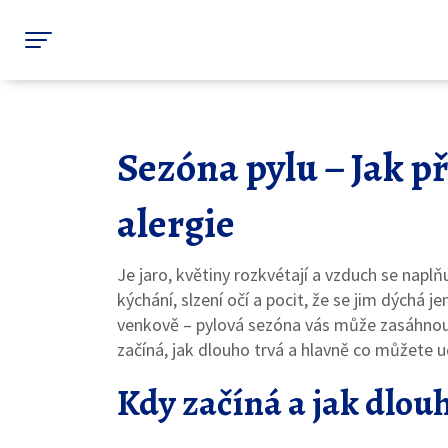
Sezóna pylu – Jak p
alergie
Je jaro, květiny rozkvétají a vzduch se nap
kýchání, slzení očí a pocit, že se jim dýchá je
venkově – pylová sezóna vás může zasáhnout
začíná, jak dlouho trvá a hlavně co můžete udě
Kdy začíná a jak dlou