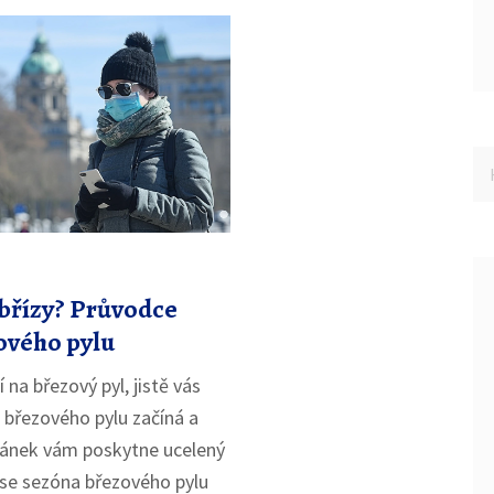
 břízy? Průvodce
ového pylu
 na březový pyl, jistě vás
 březového pylu začíná a
článek vám poskytne ucelený
 se sezóna březového pylu