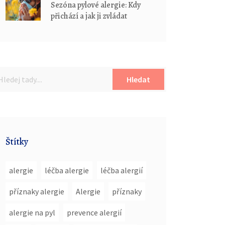
Sezóna pylové alergie: Kdy
přichází a jak ji zvládat
Hledat
Štítky
alergie
léčba alergie
léčba alergií
příznaky alergie
Alergie
příznaky
alergie na pyl
prevence alergií