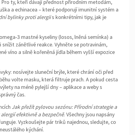
 Pro ty, kteří dávají přednost přírodním metodám,
ouška a echinacea – které podporují imunitní systém a
dní bylinky proti alergii
s konkrétními tipy, jak je
a omega‑3 mastné kyseliny (losos, lněná semínka) a
snížit zánětlivé reakce. Vyhněte se potravinám,
ené víno a silně kořeněná jídla během vyšší expozice
: nosívejte sluneční brýle, které chrání oči před
 běhu volte masku, která filtruje prach. A pokud cesta
výlety na méně pylejší dny – aplikace a weby s
právný čas.
áncích
Jak přežít pylovou sezónu: Přírodní strategie a
 alergií efektivně a bezpečně
. Všechny jsou napsány
unguje. Vyzkoušejte pár triků najednou, sledujte, co
z neustálého kýchání.