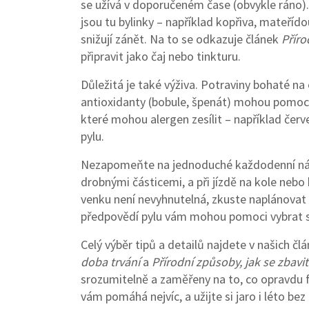
se užívá v doporučeném čase (obvykle ráno).
jsou tu bylinky – například kopřiva, mateříd
snižují zánět. Na to se odkazuje článek
Příro
připravit jako čaj nebo tinkturu.
Důležitá je také výživa. Potraviny bohaté n
antioxidanty (bobule, špenát) mohou pomoci 
které mohou alergen zesílit – například červ
pylu.
Nezapomeňte na jednoduché každodenní návyky
drobnými částicemi, a při jízdě na kole nebo
venku není nevyhnutelná, zkuste naplánovat 
předpovědí pylu vám mohou pomoci vybrat s
Celý výběr tipů a detailů najdete v našich čl
doba trvání
a
Přírodní způsoby, jak se zbavit
srozumitelně a zaměřeny na to, co opravdu f
vám pomáhá nejvíc, a užijte si jaro i léto be