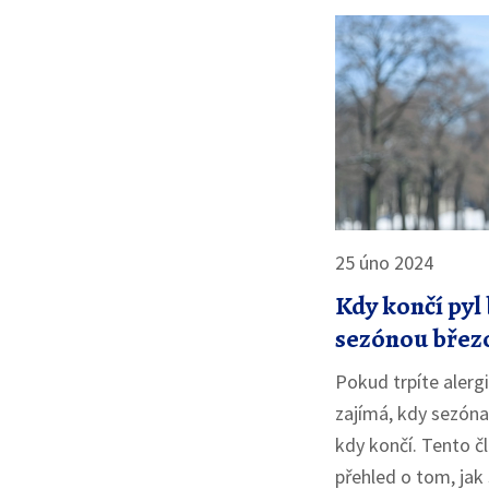
25 úno 2024
Kdy končí pyl
sezónou břez
Pokud trpíte alergií
zajímá, kdy sezóna
kdy končí. Tento 
přehled o tom, jak