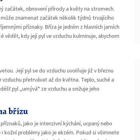
 začátek, obnovení přírody a květy na stromech.
, to může znamenat začátek několik týdnů trvajícího
jemnými příznaky. Bříza je jedním z hlavních jarních
té vědět, kdy její pyl ve vzduchu kulminuje, abychom
vetou. Její pyl se do vzduchu uvolňuje již v březnu
e vzduchu přetrvávat až do května. Teplo, suché a
 déšť pyl „umývá“ ze vzduchu a snižuje jeho
na břízu
 příznaků, jako je intenzivní kýchání, ucpaný nebo
e i kožní problémy jako je ekzém. Pokud si všimnete