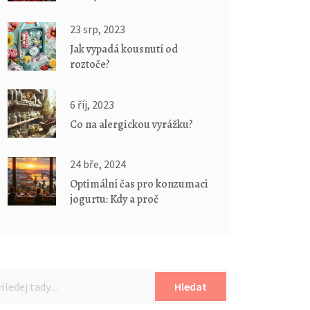
účtů: Kdy zmizí ABKM?
23 srp, 2023
Jak vypadá kousnutí od
roztoče?
6 říj, 2023
Co na alergickou vyrážku?
24 bře, 2024
Optimální čas pro konzumaci
jogurtu: Kdy a proč
Hledat