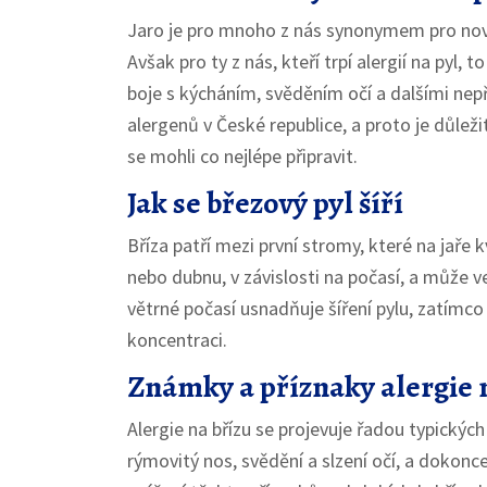
Jaro je pro mnoho z nás synonymem pro nový
Avšak pro ty z nás, kteří trpí alergií na pyl
boje s kýcháním, svěděním očí a dalšími nepří
alergenů v České republice, a proto je důleži
se mohli co nejlépe připravit.
Jak se březový pyl šíří
Bříza patří mezi první stromy, které na jaře k
nebo dubnu, v závislosti na počasí, a může v
větrné počasí usnadňuje šíření pylu, zatímco
koncentraci.
Známky a příznaky alergie 
Alergie na břízu se projevuje řadou typických
rýmovitý nos, svědění a slzení očí, a dokonc