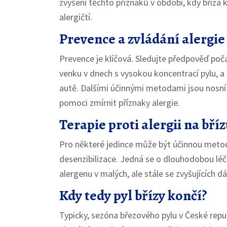
zvýšení těchto příznaků v období, kdy bříza 
alergičtí.
Prevence a zvládání alergie
Prevence je klíčová. Sledujte předpověď poč
venku v dnech s vysokou koncentrací pylu, a
autě. Dalšími účinnými metodami jsou nosní 
pomoci zmírnit příznaky alergie.
Terapie proti alergii na bří
Pro některé jedince může být účinnou metod
desenzibilizace. Jedná se o dlouhodobou léč
alergenu v malých, ale stále se zvyšujících dá
Kdy tedy pyl břízy končí?
Typicky, sezóna březového pylu v České repub