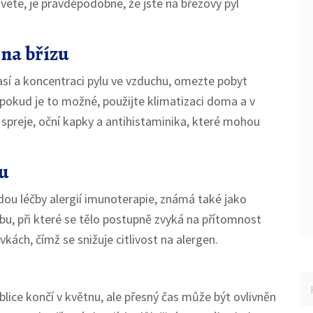
kvete, je pravděpodobné, že jste na březový pyl
 na břízu
así a koncentraci pylu ve vzduchu, omezte pobyt
 pokud je to možné, použijte klimatizaci doma a v
spreje, oční kapky a antihistaminika, které mohou
zu
ou léčby alergií imunoterapie, známá také jako
bu, při které se tělo postupně zvyká na přítomnost
vkách, čímž se snižuje citlivost na alergen.
lice končí v květnu, ale přesný čas může být ovlivněn