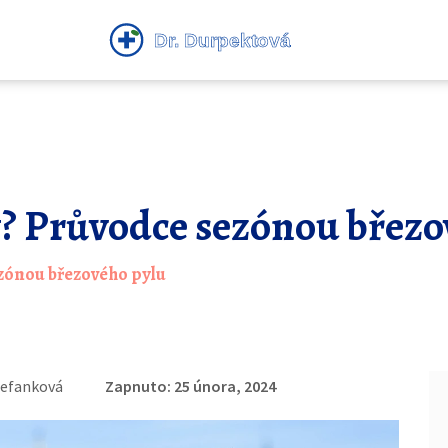
y? Průvodce sezónou březo
ezónou březového pylu
tefanková
Zapnuto: 25 února, 2024