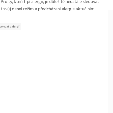
 ty, kteří trpí alergií, je důležité neustále sledovat
it svůj denní režim a předcházení alergie aktuálním
bojovat s alergií