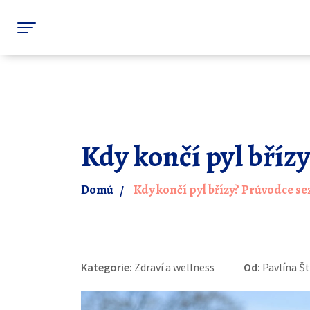
Kdy končí pyl bříz
Domů
Kdy končí pyl břízy? Průvodce s
Kategorie:
Zdraví a wellness
Od:
Pavlína Š