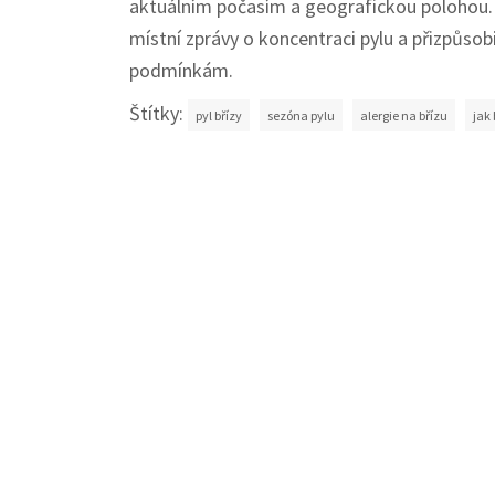
aktuálním počasím a geografickou polohou. Pro
místní zprávy o koncentraci pylu a přizpůsob
podmínkám.
Štítky:
pyl břízy
sezóna pylu
alergie na břízu
jak 