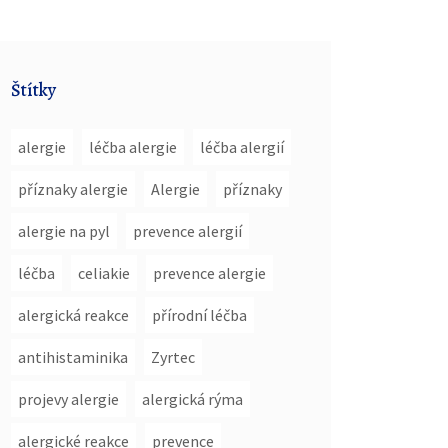
Štítky
alergie
léčba alergie
léčba alergií
příznaky alergie
Alergie
příznaky
alergie na pyl
prevence alergií
léčba
celiakie
prevence alergie
alergická reakce
přírodní léčba
antihistaminika
Zyrtec
projevy alergie
alergická rýma
alergické reakce
prevence