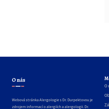
M
O nás
O 
Ob
Webová stránka Alergologie s Dr. Durpektovou je
Zá
zdrojem informací o alergiích a alergologii. Dr.