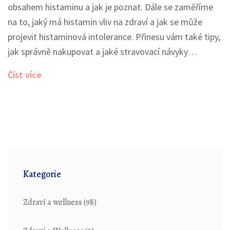
obsahem histaminu a jak je poznat. Dále se zaměříme
na to, jaký má histamin vliv na zdraví a jak se může
projevit histaminová intolerance. Přinesu vám také tipy,
jak správně nakupovat a jaké stravovací návyky
dodržovat, aby vaše tělo zůstalo v rovnováze. K tomu
Číst více
se podíváme na několik zajímavých faktů o histaminu a
přineseme vám přehledný seznam potravin, kterým je
lepší se vyhnout, pokud trpíte histaminovou intolerancí.
Kategorie
Zdraví a wellness
(98)