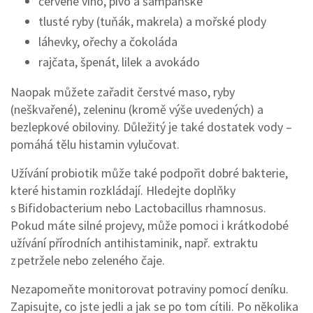
červené víno, pivo a šampaňské
tlusté ryby (tuňák, makrela) a mořské plody
láhevky, ořechy a čokoláda
rajčata, špenát, lilek a avokádo
Naopak můžete zařadit čerstvé maso, ryby
(neškvařené), zeleninu (kromě výše uvedených) a
bezlepkové obiloviny. Důležitý je také dostatek vody –
pomáhá tělu histamin vylučovat.
Užívání probiotik může také podpořit dobré bakterie,
které histamin rozkládají. Hledejte doplňky
s Bifidobacterium nebo Lactobacillus rhamnosus.
Pokud máte silné projevy, může pomoci i krátkodobé
užívání přírodních antihistaminik, např. extraktu
z petržele nebo zeleného čaje.
Nezapomeňte monitorovat potraviny pomocí deníku.
Zapisujte, co jste jedli a jak se po tom cítili. Po několika