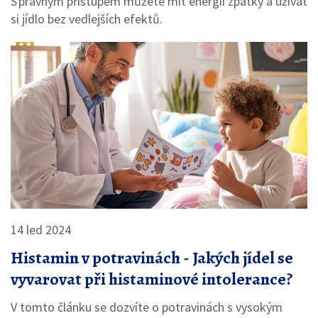
S právným přístupem můžete mít energii zpátky a užívat
si jídlo bez vedlejších efektů.
14 led 2024
Histamin v potravinách - Jakých jídel se
vyvarovat při histaminové intolerance?
V tomto článku se dozvíte o potravinách s vysokým