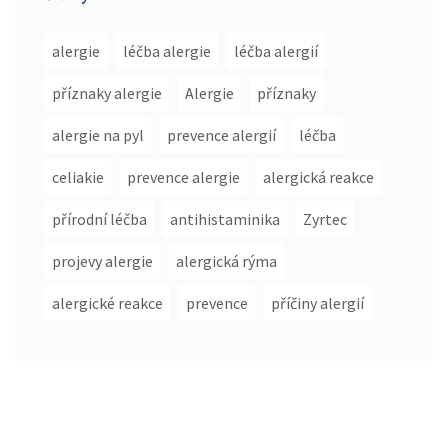
alergie
léčba alergie
léčba alergií
příznaky alergie
Alergie
příznaky
alergie na pyl
prevence alergií
léčba
celiakie
prevence alergie
alergická reakce
přírodní léčba
antihistaminika
Zyrtec
projevy alergie
alergická rýma
alergické reakce
prevence
příčiny alergií